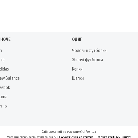
ІНОЧЕ
ОДЯГ
ті
Чоловічі футболки
ike
Жіночі футболки
didas
Кепки
New Balance
Шапки
Reebok
Puma
уття
Сайт створений на маркетплейсі
Prom.ua
Магазин спортивного взуття та одягу |
Поскаржитися на контент
|
Політика конфіденційності