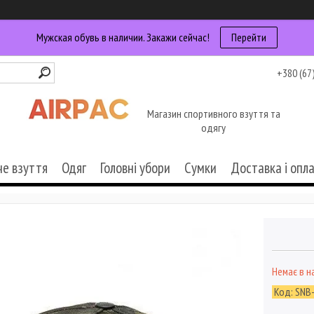
Мужская обувь в наличии. Закажи сейчас!
Перейти
+380 (67
Магазин спортивного взуття та
одягу
че взуття
Одяг
Головні убори
Сумки
Доставка і опл
Немає в н
Код:
SNB