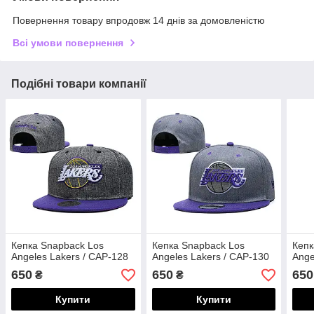
Повернення товару впродовж 14 днів за домовленістю
Всі умови повернення
Подібні товари компанії
Кепка Snapback Los
Кепка Snapback Los
Кепк
Angeles Lakers / CAP-128
Angeles Lakers / CAP-130
Ange
650
650
650
₴
₴
Купити
Купити