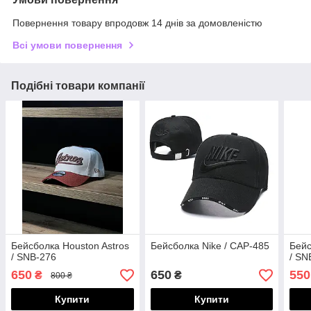
Повернення товару впродовж 14 днів за домовленістю
Всі умови повернення
Подібні товари компанії
Бейсболка Houston Astros
Бейсболка Nike / CAP-485
Бейс
/ SNB-276
/ SN
650
650
550
₴
₴
800 ₴
Купити
Купити