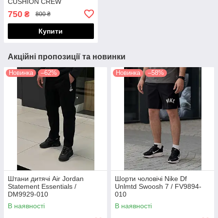
CUSHION CREW
750
₴
800 ₴
Купити
Акційні пропозиції та новинки
Новинка
–62%
Новинка
–58%
Штани дитячі Air Jordan
Шорти чоловічі Nike Df
Statement Essentials /
Unlmtd Swoosh 7 / FV9894-
DM9929-010
010
(Розміри:M,L,XL,XXL)
В наявності
В наявності