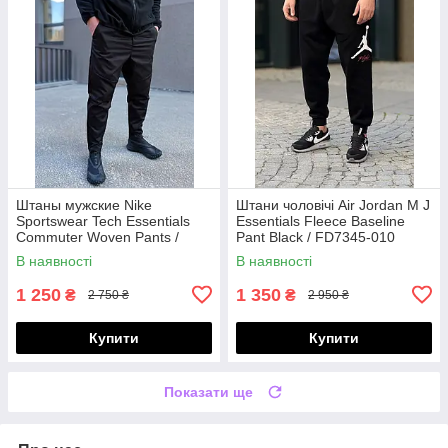
Штаны мужские Nike
Штани чоловічі Air Jordan M J
Sportswear Tech Essentials
Essentials Fleece Baseline
Commuter Woven Pants /
Pant Black / FD7345-010
DH4225-010
В наявності
В наявності
1 250
1 350
₴
₴
2 750 ₴
2 950 ₴
Купити
Купити
Показати ще