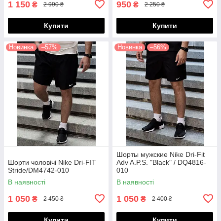
1 150
950
₴
₴
2 990 ₴
2 250 ₴
Купити
Купити
Новинка
–57%
Новинка
–56%
Шорты мужские Nike Dri-Fit
Шорти чоловічі Nike Dri-FIT
Adv A.P.S. "Black" / DQ4816-
Stride/DM4742-010
010
В наявності
В наявності
1 050
1 050
₴
₴
2 450 ₴
2 400 ₴
Купити
Купити