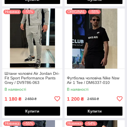
Новинка
–55%
ORIGINAL
–55%
Штани чоловічі Air Jordan Dri-
Fit Sport Performance Pants
Футболка чоловіча Nike Nsw
Grey / DV9786-063
Air 1 Tee / DM6337-010
В наявності
В наявності
1 180
1 200
₴
₴
2 650 ₴
2 650 ₴
Купити
Купити
Новинка
–55%
Новинка
–54%