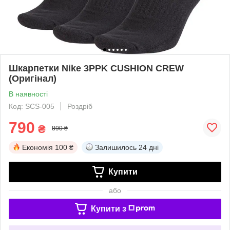
Шкарпетки Nike 3PPK CUSHION CREW
(Оригінал)
В наявності
Код: SCS-005
Роздріб
790
₴
890 ₴
Економія
100 ₴
Залишилось
24 дні
Купити
або
Купити з