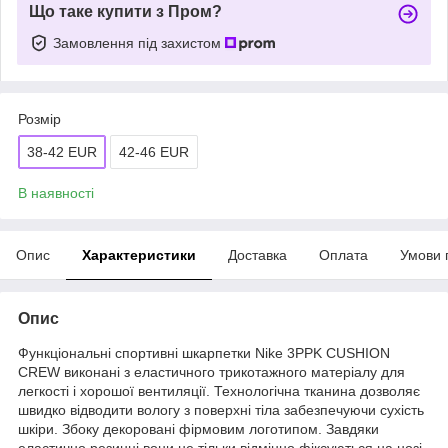
Що таке купити з Пром?
Замовлення під захистом
Розмір
38-42 EUR
42-46 EUR
В наявності
Опис
Характеристики
Доставка
Оплата
Умови 
Опис
Функціональні спортивні шкарпетки Nike 3PPK CUSHION
CREW виконані з еластичного трикотажного матеріалу для
легкості і хорошої вентиляції. Технологічна тканина дозволяє
швидко відводити вологу з поверхні тіла забезпечуючи сухість
шкіри. Збоку декоровані фірмовим логотипом. Завдяки
еластично резинці вони не тільки відмінно фіксуються на нозі,