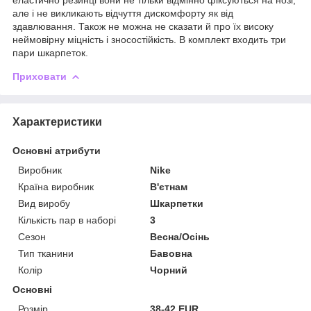
але і не викликають відчуття дискомфорту як від
здавлювання. Також не можна не сказати й про їх високу
неймовірну міцність і зносостійкість. В комплект входить три
пари шкарпеток.
Приховати
Характеристики
Основні атрибути
Виробник
Nike
Країна виробник
В'єтнам
Вид виробу
Шкарпетки
Кількість пар в наборі
3
Сезон
Весна/Осінь
Тип тканини
Бавовна
Колір
Чорний
Основні
Розмір
38-42 EUR