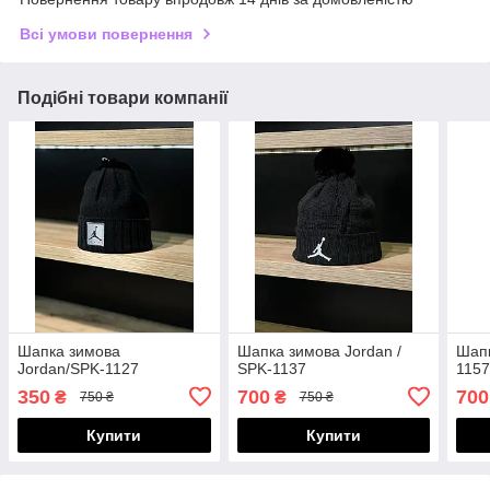
Всі умови повернення
Подібні товари компанії
Шапка зимова
Шапка зимова Jordan /
Шапк
Jordan/SPK-1127
SPK-1137
115
350
700
700
₴
₴
750 ₴
750 ₴
Купити
Купити