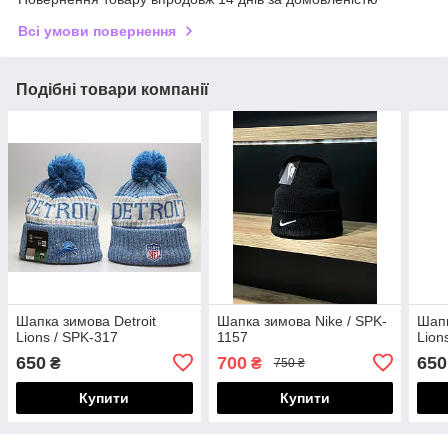
Всі умови повернення
Подібні товари компанії
Шапка зимова Detroit
Шапка зимова Nike / SPK-
Шапк
Lions / SPK-317
1157
Lion
650
700
650
₴
₴
750 ₴
Купити
Купити