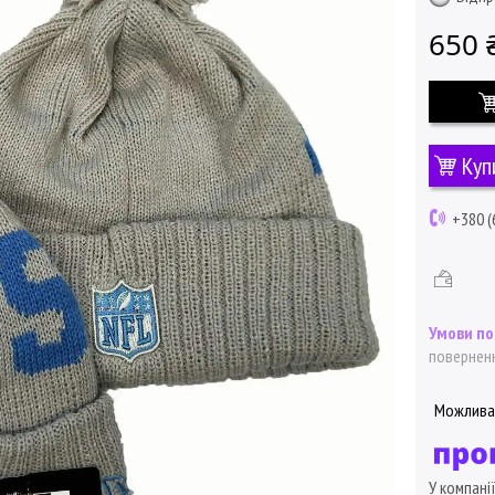
650 
Куп
+380 (
поверненн
У компані