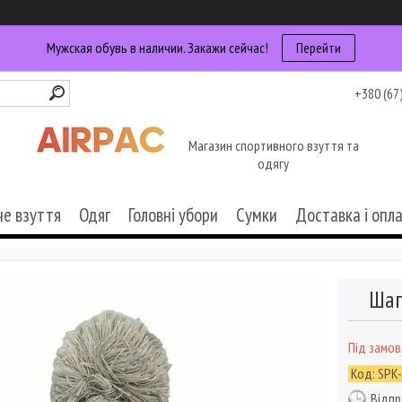
Мужская обувь в наличии. Закажи сейчас!
Перейти
+380 (67
Магазин спортивного взуття та
одягу
че взуття
Одяг
Головні убори
Сумки
Доставка і опл
Шап
Під замо
Код:
SPK
Відпр