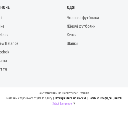
ІНОЧЕ
ОДЯГ
ті
Чоловічі футболки
ike
Жіночі футболки
didas
Кепки
New Balance
Шапки
Reebok
Puma
уття
Сайт створений на маркетплейсі
Prom.ua
Магазин спортивного взуття та одягу |
Поскаржитися на контент
|
Політика конфіденційності
Select Language
▼