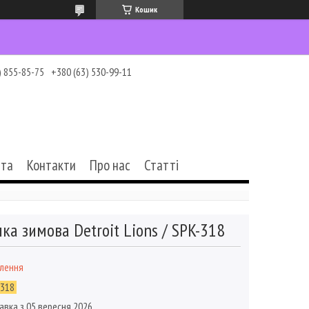
Кошик
) 855-85-75
+380 (63) 530-99-11
ата
Контакти
Про нас
Статті
ка зимова Detroit Lions / SPK-318
влення
-318
авка з 05 вересня 2026