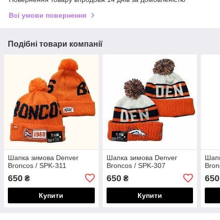
Всі умови повернення
Подібні товари компанії
Шапка зимова Denver
Шапка зимова Denver
Шапк
Broncos / SPK-311
Broncos / SPK-307
Bron
650
650
650
₴
₴
Купити
Купити