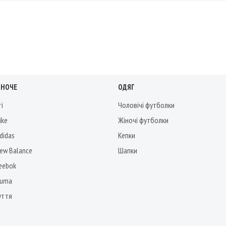
ІНОЧЕ
ОДЯГ
ті
Чоловічі футболки
ike
Жіночі футболки
didas
Кепки
New Balance
Шапки
Reebok
Puma
уття