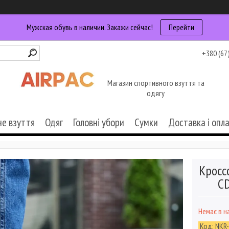
Мужская обувь в наличии. Закажи сейчас!
Перейти
+380 (67
Магазин спортивного взуття та
одягу
че взуття
Одяг
Головні убори
Сумки
Доставка і опл
Кросс
CD
Немає в н
Код:
NKR