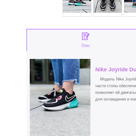
Опис
Nike Joyride D
Модель Nike Joyride
части стопы обеспеч
позволяет ей двигать
для охлаждения и к