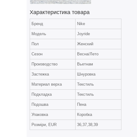
Характеристика товара
Бренд
Nike
Модель
Joyride
Пол
Женский
Сезон
Весна/Лето
Производство
Вьетнам
Застежка
Шнуровка
Материал верха
Текстиль
Подкладка
Текстиль
Подошва
Пена
Упаковка
Коробка
Розміри, EUR
36,37,38,39