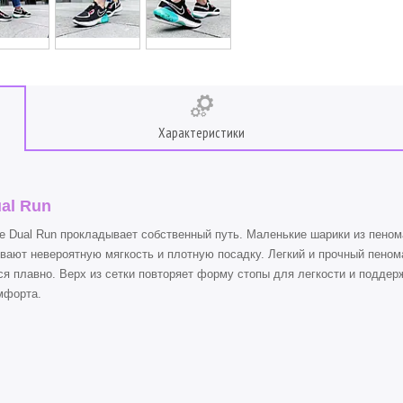
Характеристики
ual Run
 Dual Run прокладывает собственный путь. Маленькие шарики из пеном
ивают невероятную мягкость и плотную посадку. Легкий и прочный пено
ся плавно. Верх из сетки повторяет форму стопы для легкости и подде
омфорта.