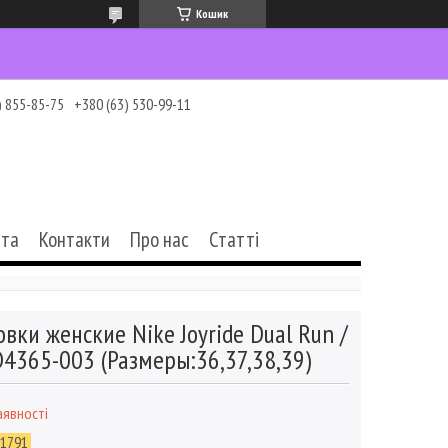
Кошик
) 855-85-75
+380 (63) 530-99-11
ата
Контакти
Про нас
Статті
овки женские Nike Joyride Dual Run /
4365-003 (Размеры:36,37,38,39)
аявності
-1791