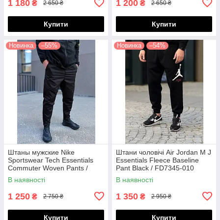
1 180
1 200
₴
₴
2 650 ₴
2 650 ₴
Купити
Купити
Новинка
–55%
Новинка
–54%
Штаны мужские Nike
Штани чоловічі Air Jordan M J
Sportswear Tech Essentials
Essentials Fleece Baseline
Commuter Woven Pants /
Pant Black / FD7345-010
DH4225-010
В наявності
В наявності
1 250
1 350
₴
₴
2 750 ₴
2 950 ₴
Купити
Купити