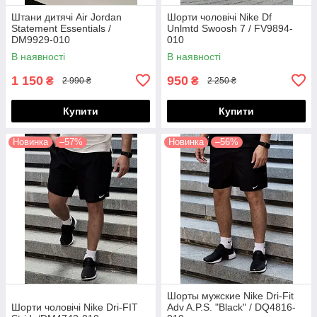
Штани дитячі Air Jordan
Шорти чоловічі Nike Df
Statement Essentials /
Unlmtd Swoosh 7 / FV9894-
DM9929-010
010
(Розміри:M,L,XL,XXL)
В наявності
В наявності
1 150
950
₴
₴
2 990 ₴
2 250 ₴
Купити
Купити
Новинка
–57%
Новинка
–56%
Шорты мужские Nike Dri-Fit
Шорти чоловічі Nike Dri-FIT
Adv A.P.S. "Black" / DQ4816-