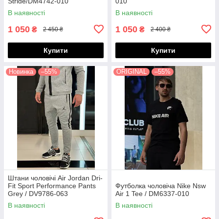
Stride/DM4742-010
010
В наявності
В наявності
1 050
1 050
₴
₴
2 450 ₴
2 400 ₴
Купити
Купити
Новинка
–55%
ORIGINAL
–55%
Штани чоловічі Air Jordan Dri-
Fit Sport Performance Pants
Футболка чоловіча Nike Nsw
Grey / DV9786-063
Air 1 Tee / DM6337-010
В наявності
В наявності