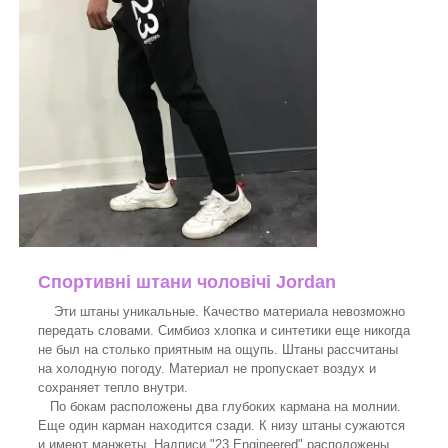
Спортивні штани чоловічі Jordan
Эти штаны уникальные. Качество материала невозможно
передать словами. Симбиоз хлопка и синтетики еще никогда
не был на столько приятным на ощупь. Штаны рассчитаны
на холодную погоду. Материал не пропускает воздух и
сохраняет тепло внутри.
По бокам расположены два глубоких кармана на молнии.
Еще один карман находится сзади. К низу штаны сужаются
и имеют манжеты. Надписи "23 Engineered" расположены