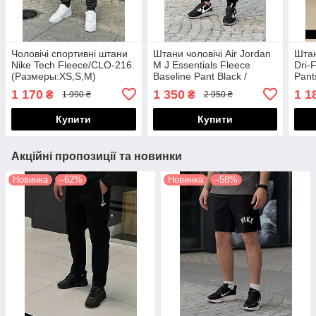
Чоловічі спортивні штани
Штани чоловічі Air Jordan
Штан
Nike Tech Fleece/CLO-216.
M J Essentials Fleece
Dri-
(Размеры:XS,S,M)
Baseline Pant Black /
Pant
FD7345-010
1 170
1 350
1 1
₴
₴
1 990 ₴
2 950 ₴
Купити
Купити
Акційні пропозиції та новинки
Новинка
–62%
Новинка
–58%