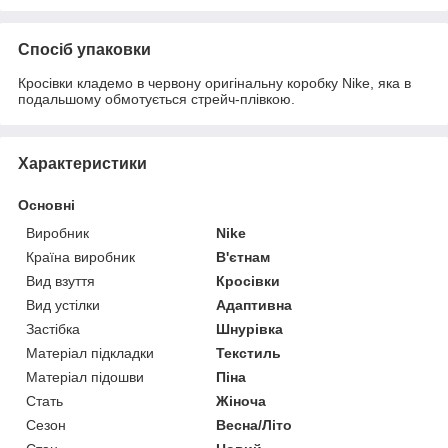
Спосіб упаковки
Кросівки кладемо в червону оригінальну коробку Nike, яка в
подальшому обмотується стрейч-плівкою.
Характеристики
Основні
Виробник
Nike
Країна виробник
В'єтнам
Вид взуття
Кросівки
Вид устілки
Адаптивна
Застібка
Шнурівка
Матеріал підкладки
Текстиль
Матеріал підошви
Піна
Стать
Жіноча
Сезон
Весна/Літо