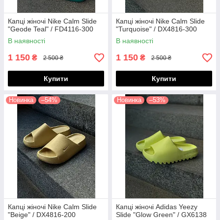
Капці жіночі Nike Calm Slide
Капці жіночі Nike Calm Slide
"Geode Teal" / FD4116-300
"Turquoise" / DX4816-300
В наявності
В наявності
1 150
1 150
₴
₴
2 500 ₴
2 500 ₴
Купити
Купити
Новинка
–54%
Новинка
–53%
Капці жіночі Nike Calm Slide
Капці жіночі Adidas Yeezy
"Beige" / DX4816-200
Slide "Glow Green" / GX6138