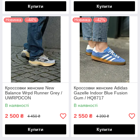
Купити
Купити
Новинка
–44%
Новинка
–42%
Кроссовки женские New
Кроссовки женские Adidas
Balance Wrpd Runner Grey /
Gazelle Indoor Blue Fusion
UWRPDCON
Gum / HQ8717
В наявності
В наявності
2 500
2 550
₴
₴
4 450 ₴
4 390 ₴
Купити
Купити