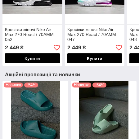
Кросівки жіночі Nike Air
Кросівки жіночі Nike Air
Крос
Max 270 React / 70AMM-
Max 270 React / 70AMM-
Max 
052
047
048
2 449
2 449
2 4
₴
₴
Купити
Купити
Акційні пропозиції та новинки
Новинка
–54%
Новинка
–54%