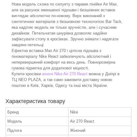
Нова модель схожа по силуету з парами лінійки Air Max,
але за рахунок зменшеної підошви і безшовних вставок
виглядає абсолютно по-новому. Верх виконаний з
синтетичних матеріалів з безшовною технологією Bar Tack,
яка наділяє модель не тільки зручністю, але і сучасним
дизайном. Петельчатая шнурівка дозволяє надійно
зафіксувати стопу в кросівках. Зручно знімати і надягати
завдяки петельці.
Ефектна вставка Max Air 270 і цілісна підошва з
піноматеріалу Nike React забезпечують абсолютний і
неперевершений комфорт на весь день. Повнорозмірна
гумова підметка для додаткової міцності.
Купити кросівки
жіночі Nike Air 270 React
можна у Дніпрі в
ТЦ NEO PLAZA, а так само замовити доставку новою
поштою в Київ, Харків, Одесу та інші міста України.
Характеристика товару
Бренд
Nike
Модель
Air 270 React
Підлога
Жіночий