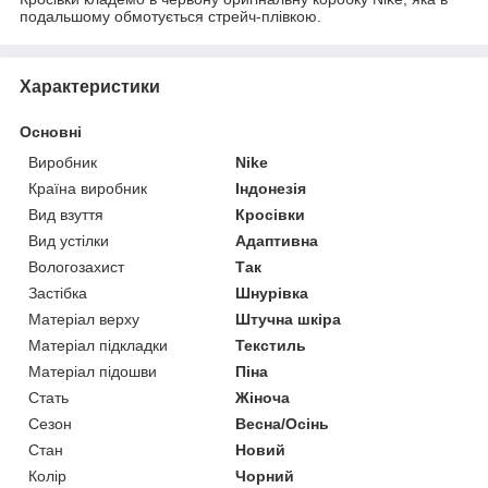
подальшому обмотується стрейч-плівкою.
Характеристики
Основні
Виробник
Nike
Країна виробник
Індонезія
Вид взуття
Кросівки
Вид устілки
Адаптивна
Вологозахист
Так
Застібка
Шнурівка
Матеріал верху
Штучна шкіра
Матеріал підкладки
Текстиль
Матеріал підошви
Піна
Стать
Жіноча
Сезон
Весна/Осінь
Стан
Новий
Колір
Чорний