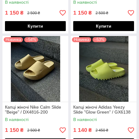
В наявності
В наявності
1 150
1 150
₴
₴
2 500 ₴
2 500 ₴
Купити
Купити
Новинка
–54%
Новинка
–53%
Капці жіночі Nike Calm Slide
Капці жіночі Adidas Yeezy
"Beige" / DX4816-200
Slide "Glow Green" / GX6138
В наявності
В наявності
1 150
1 140
₴
₴
2 500 ₴
2 450 ₴