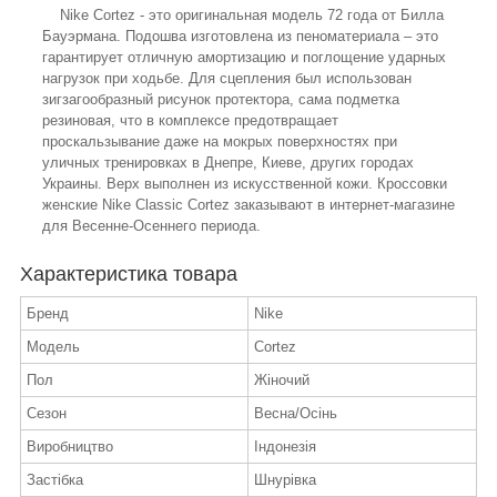
Nike Cortez - это оригинальная модель 72 года от Билла
Бауэрмана. Подошва изготовлена из пеноматериала – это
гарантирует отличную амортизацию и поглощение ударных
нагрузок при ходьбе. Для сцепления был использован
зигзагообразный рисунок протектора, сама подметка
резиновая, что в комплексе предотвращает
проскальзывание даже на мокрых поверхностях при
уличных тренировках в Днепре, Киеве, других городах
Украины. Верх выполнен из искусственной кожи. Кроссовки
женские Nike Classic Cortez заказывают в интернет-магазине
для Весенне-Осеннего периода.
Характеристика товара
Бренд
Nike
Модель
Cortez
Пол
Жіночий
Сезон
Весна/Осінь
Виробництво
Індонезія
Застібка
Шнурівка