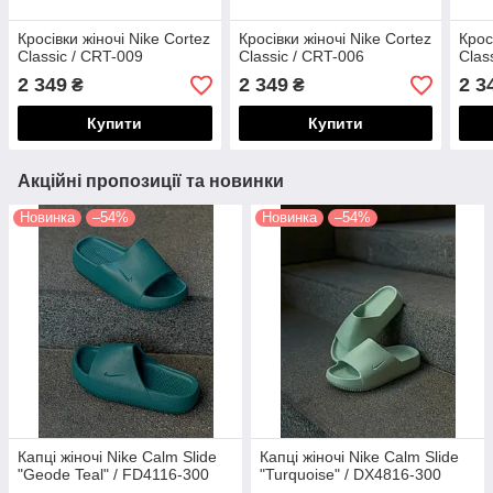
Кросівки жіночі Nike Cortez
Кросівки жіночі Nike Cortez
Крос
Classic / CRT-009
Classic / CRT-006
Clas
2 349
2 349
2 3
₴
₴
Купити
Купити
Акційні пропозиції та новинки
Новинка
–54%
Новинка
–54%
Капці жіночі Nike Calm Slide
Капці жіночі Nike Calm Slide
"Geode Teal" / FD4116-300
"Turquoise" / DX4816-300