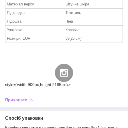
Матеріал верху
Штучна шкіра
Підкладка
Текстиль
Підошва
Піна
Упаковка
Коробка
Розміри, EUR
39(25 см)
style="width:900px;height:2185px"/>
Приховати
Спосіб упаковки
Кросівки кладемо в червону оригінальну коробку Nike, яка в