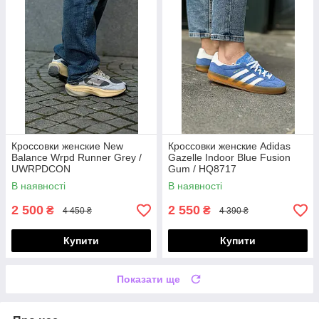
Кроссовки женские New
Кроссовки женские Adidas
Balance Wrpd Runner Grey /
Gazelle Indoor Blue Fusion
UWRPDCON
Gum / HQ8717
В наявності
В наявності
2 500
2 550
₴
₴
4 450 ₴
4 390 ₴
Купити
Купити
Показати ще