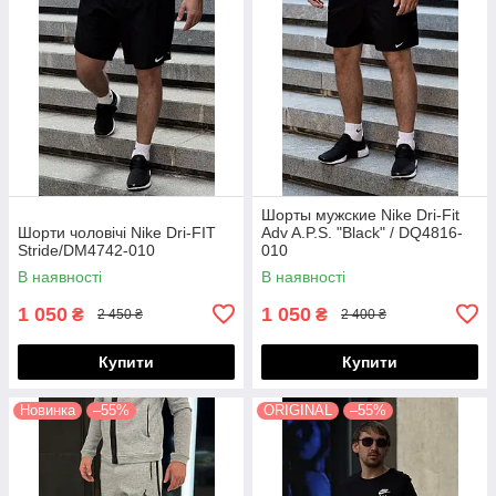
Шорты мужские Nike Dri-Fit
Шорти чоловічі Nike Dri-FIT
Adv A.P.S. "Black" / DQ4816-
Stride/DM4742-010
010
В наявності
В наявності
1 050
1 050
₴
₴
2 450 ₴
2 400 ₴
Купити
Купити
Новинка
–55%
ORIGINAL
–55%