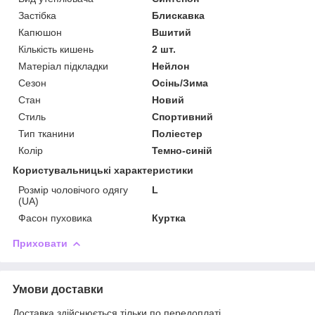
Застібка
Блискавка
Капюшон
Вшитий
Кількість кишень
2 шт.
Матеріал підкладки
Нейлон
Сезон
Осінь/Зима
Стан
Новий
Стиль
Спортивний
Тип тканини
Поліестер
Колір
Темно-синій
Користувальницькі характеристики
Розмір чоловічого одягу
L
(UA)
Фасон пуховика
Куртка
Приховати
Умови доставки
Доставка здійснюється тільки по передоплаті.