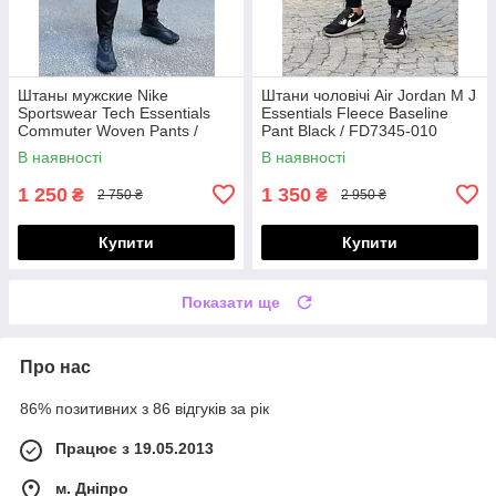
Штаны мужские Nike
Штани чоловічі Air Jordan M J
Sportswear Tech Essentials
Essentials Fleece Baseline
Commuter Woven Pants /
Pant Black / FD7345-010
DH4225-010
В наявності
В наявності
1 250
1 350
₴
₴
2 750 ₴
2 950 ₴
Купити
Купити
Показати ще
Про нас
86% позитивних з 86 відгуків за рік
Працює з 19.05.2013
м. Дніпро