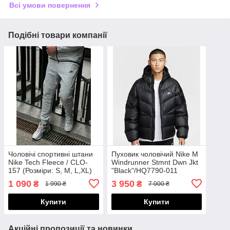
Всі умови повернення
Подібні товари компанії
Чоловічі спортивні штани
Пуховик чоловічий Nike M
Nike Tech Fleece / CLO-
Windrunner Stmnt Dwn Jkt
157 (Розміри: S, M, L,XL)
"Black"/HQ7790-011
1 090
3 950
₴
₴
1 990 ₴
7 000 ₴
Купити
Купити
Акційні пропозиції та новинки