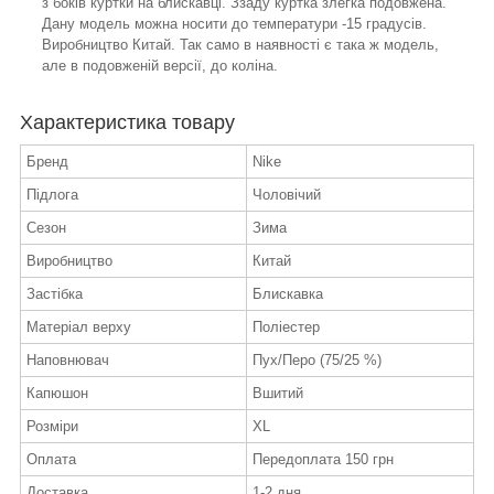
з боків куртки на блискавці. Ззаду куртка злегка подовжена.
Дану модель можна носити до температури -15 градусів.
Виробництво Китай. Так само в наявності є така ж модель,
але в подовженій версії, до коліна.
Характеристика товару
Бренд
Nike
Підлога
Чоловічий
Сезон
Зима
Виробництво
Китай
Застібка
Блискавка
Матеріал верху
Поліестер
Наповнювач
Пух/Перо (75/25 %)
Капюшон
Вшитий
Розміри
XL
Оплата
Передоплата 150 грн
Доставка
1-2 дня