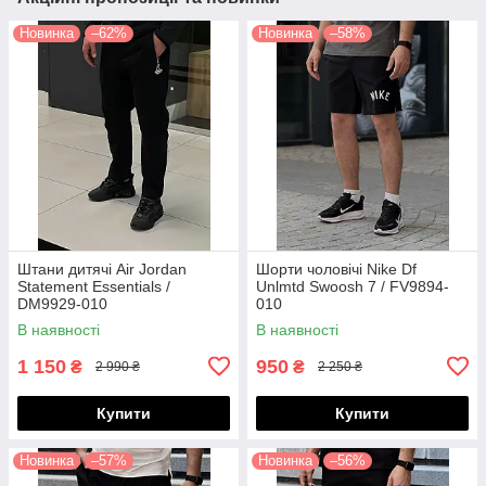
Новинка
–62%
Новинка
–58%
Штани дитячі Air Jordan
Шорти чоловічі Nike Df
Statement Essentials /
Unlmtd Swoosh 7 / FV9894-
DM9929-010
010
(Розміри:M,L,XL,XXL)
В наявності
В наявності
1 150
950
₴
₴
2 990 ₴
2 250 ₴
Купити
Купити
Новинка
–57%
Новинка
–56%