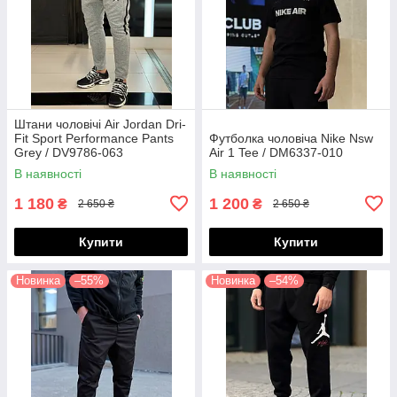
Штани чоловічі Air Jordan Dri-
Fit Sport Performance Pants
Футболка чоловіча Nike Nsw
Grey / DV9786-063
Air 1 Tee / DM6337-010
В наявності
В наявності
1 180
1 200
₴
₴
2 650 ₴
2 650 ₴
Купити
Купити
Новинка
–55%
Новинка
–54%