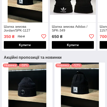
Шапка зимова
Шапка зимова Adidas /
Шапк
Jordan/SPK-1127
SPK-349
115
350
650
700
₴
₴
750 ₴
Купити
Купити
Акційні пропозиції та новинки
Новинка
–59%
Новинка
–53%