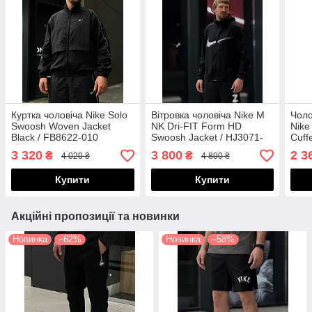
Куртка чоловіча Nike Solo
Вітровка чоловіча Nike M
Чоло
Swoosh Woven Jacket
NK Dri-FIT Form HD
Nike
Black / FB8622-010
Swoosh Jacket / HJ3071-
Cuff
010
3 320
3 800
2 3
₴
₴
4 020 ₴
4 800 ₴
Купити
Купити
Акційні пропозиції та новинки
Новинка
–62%
Новинка
–58%