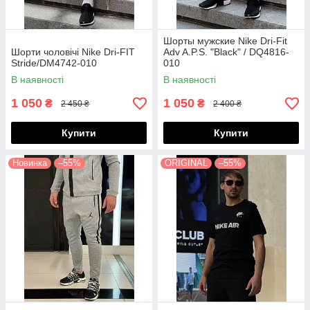
Шорты мужские Nike Dri-Fit
Шорти чоловічі Nike Dri-FIT
Adv A.P.S. "Black" / DQ4816-
Stride/DM4742-010
010
В наявності
В наявності
1 050
1 050
₴
₴
2 450 ₴
2 400 ₴
Купити
Купити
Новинка
–55%
ORIGINAL
–55%