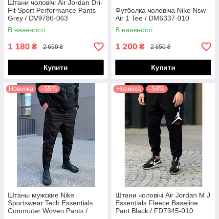
Штани чоловічі Air Jordan Dri-
Fit Sport Performance Pants
Футболка чоловіча Nike Nsw
Grey / DV9786-063
Air 1 Tee / DM6337-010
В наявності
В наявності
1 180
1 200
₴
₴
2 650 ₴
2 650 ₴
Купити
Купити
Новинка
–55%
Новинка
–54%
Штаны мужские Nike
Штани чоловічі Air Jordan M J
Sportswear Tech Essentials
Essentials Fleece Baseline
Commuter Woven Pants /
Pant Black / FD7345-010
DH4225-010