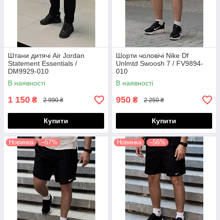
Штани дитячі Air Jordan
Шорти чоловічі Nike Df
Statement Essentials /
Unlmtd Swoosh 7 / FV9894-
DM9929-010
010
(Розміри:M,L,XL,XXL)
В наявності
В наявності
1 150
950
₴
₴
2 990 ₴
2 250 ₴
Купити
Купити
Новинка
–57%
Новинка
–56%