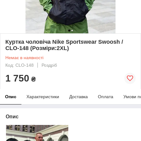
Куртка чоловіча Nike Sportswear Swoosh /
CLO-148 (Розміри:2XL)
Немає в наявності
Код: CLO-148
Роздріб
1 750
₴
Опис
Характеристики
Доставка
Оплата
Умови п
Опис