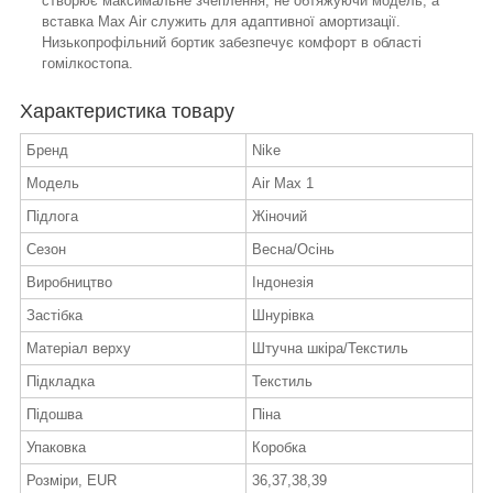
створює максимальне зчеплення, не обтяжуючи модель, а
вставка Max Air служить для адаптивної амортизації.
Низькопрофільний бортик забезпечує комфорт в області
гомілкостопа.
Характеристика товару
Бренд
Nike
Модель
Air Max 1
Підлога
Жіночий
Сезон
Весна/Осінь
Виробництво
Індонезія
Застібка
Шнурівка
Матеріал верху
Штучна шкіра/Текстиль
Підкладка
Текстиль
Підошва
Піна
Упаковка
Коробка
Розміри, EUR
36,37,38,39