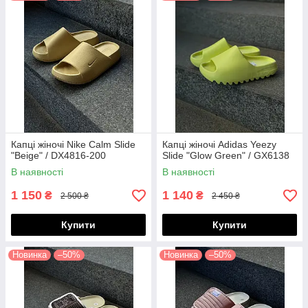
Капці жіночі Nike Calm Slide
Капці жіночі Adidas Yeezy
"Beige" / DX4816-200
Slide "Glow Green" / GX6138
В наявності
В наявності
1 150
1 140
₴
₴
2 500 ₴
2 450 ₴
Купити
Купити
Новинка
–50%
Новинка
–50%