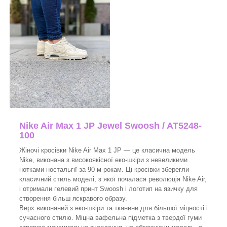
Nike Air Max 1 JP Jewel Swoosh / AT5248-
100
Жіночі кросівки Nike Air Max 1 JP — це класична модель
Nike, виконана з високоякісної еко-шкіри з невеликими
нотками ностальгії за 90-м рокам. Ці кросівки зберегли
класичний стиль моделі, з якої почалася революція Nike Air,
і отримали гелевий принт Swoosh і логотип на язичку для
створення більш яскравого образу.
Верх виконаний з еко-шкіри та тканини для більшої міцності і
сучасного стилю. Міцна вафельна підметка з твердої гуми