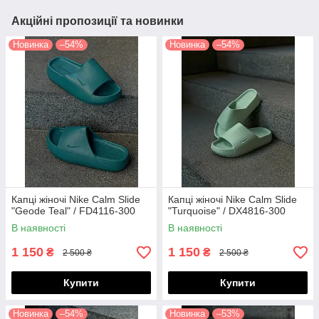
Акційні пропозиції та новинки
Новинка
–54%
Новинка
–54%
Капці жіночі Nike Calm Slide
Капці жіночі Nike Calm Slide
"Geode Teal" / FD4116-300
"Turquoise" / DX4816-300
В наявності
В наявності
1 150
1 150
₴
₴
2 500 ₴
2 500 ₴
Купити
Купити
Новинка
–54%
Новинка
–53%