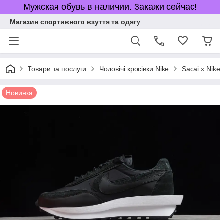
Мужская обувь в наличии. Закажи сейчас!
Магазин спортивного взуття та одягу
Товари та послуги
Чоловічі кросівки Nike
Sacai x Nik
Новинка