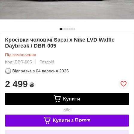
Кросівки чоловічі Sacai x Nike LVD Waffle
Daybreak / DBR-005
Під замовлення
Код: DBR-005
Роздріб
Відправка з
04 вересня 2026
2 499
₴
Купити
або
Купити з