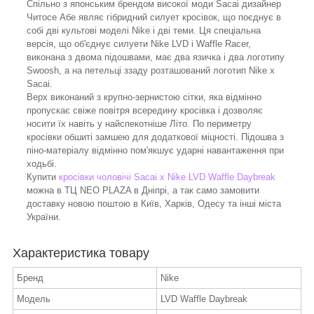
Спільно з японським брендом високої моди Sacai дизайнер
Читосе Абе являє гібридний силует кросівок, що поєднує в
собі дві культові моделі Nike і дві теми. Ця спеціальна
версія, що об'єднує силуети Nike LVD і Waffle Racer,
виконана з двома підошвами, має два язичка і два логотипу
Swoosh, а на петельці ззаду розташований логотип Nike x
Sacai.
Верх виконаний з крупно-зернистою сітки, яка відмінно
пропускає свіже повітря всередину кросівка і дозволяє
носити їх навіть у найспекотніше Літо. По периметру
кросівки обшиті замшею для додаткової міцності. Підошва з
піно-матеріалу відмінно пом'якшує ударні навантаження при
ходьбі.
Купити
кросівки чоловічі Sacai x Nike LVD Waffle Daybreak
можна в ТЦ NEO PLAZA в Дніпрі, а так само замовити
доставку новою поштою в Київ, Харків, Одесу та інші міста
України.
Характеристика товару
Бренд
Nike
Модель
LVD Waffle Daybreak