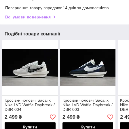
Повернення товару впродовж 14 днів за домовленістю
Всі умови повернення
Подібні товари компанії
Кросівки чоловічі Sacai x
Кросівки чоловічі Sacai x
Крос
Nike LVD Waffle Daybreak /
Nike LVD Waffle Daybreak /
Nike
DBR-004
DBR-003
DBR
2 499
2 499
2 4
₴
₴
Купити
Купити