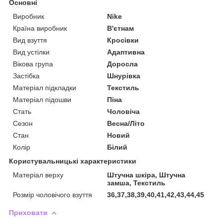
Основні
Виробник
Nike
Країна виробник
В'єтнам
Вид взуття
Кросівки
Вид устілки
Адаптивна
Вікова група
Доросла
Застібка
Шнурівка
Матеріал підкладки
Текстиль
Матеріал підошви
Піна
Стать
Чоловіча
Сезон
Весна/Літо
Стан
Новий
Колір
Білий
Користувальницькі характеристики
Матеріал верху
Штучна шкіра, Штучна
замша, Текстиль
Розмір чоловічого взуття
36,37,38,39,40,41,42,43,44,45
Приховати