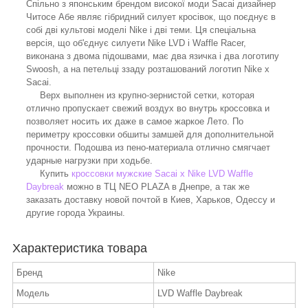
Спільно з японським брендом високої моди Sacai дизайнер
Читосе Абе являє гібридний силует кросівок, що поєднує в
собі дві культові моделі Nike і дві теми. Ця спеціальна
версія, що об'єднує силуети Nike LVD і Waffle Racer,
виконана з двома підошвами, має два язичка і два логотипу
Swoosh, а на петельці ззаду розташований логотип Nike x
Sacai.
Верх выполнен из крупно-зернистой сетки, которая
отлично пропускает свежий воздух во внутрь кроссовка и
позволяет носить их даже в самое жаркое Лето. По
периметру кроссовки обшиты замшей для дополнительной
прочности. Подошва из пено-материала отлично смягчает
ударные нагрузки при ходьбе.
Купить
кроссовки мужские Sacai x Nike LVD Waffle
Daybreak
можно в ТЦ NEO PLAZA в Днепре, а так же
заказать доставку новой почтой в Киев, Харьков, Одессу и
другие города Украины.
Характеристика товара
Бренд
Nike
Модель
LVD Waffle Daybreak