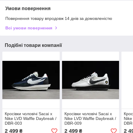
Умови повернення
Повернення товару впродовж 14 днів за домовленістю
Всі умови повернення
Подібні товари компанії
Кросівки чоловічі Sacai x
Кросівки чоловічі Sacai x
Крос
Nike LVD Waffle Daybreak /
Nike LVD Waffle Daybreak /
Nike
DBR-003
DBR-009
DBR
2 499
2 499
2 4
₴
₴