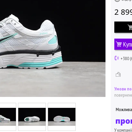
2 89
Куп
+380 (
поверненн
У компані