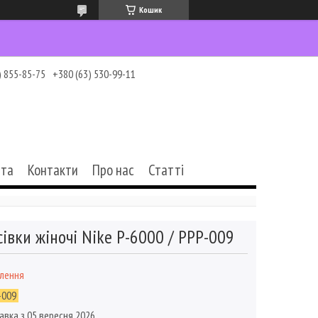
Кошик
) 855-85-75
+380 (63) 530-99-11
ата
Контакти
Про нас
Статті
івки жіночі Nike P-6000 / PPP-009
влення
-009
авка з 05 вересня 2026