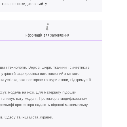
 товар не покидаючи сайту.
Інформація для замовлення
й і технологій. Верх зі шкіри, тканини і синтетики з
утрішній шар кросівка виготовлений з м'якого
я устілка, яка повторює контури стопи, підтримує її
ксує модель на нозі. Для матеріалу підошви
 і знижує вагу моделі. Протектор з модифікованим
в рельєфі протектора надають підошві максимальну
, Одесу та інші міста України.