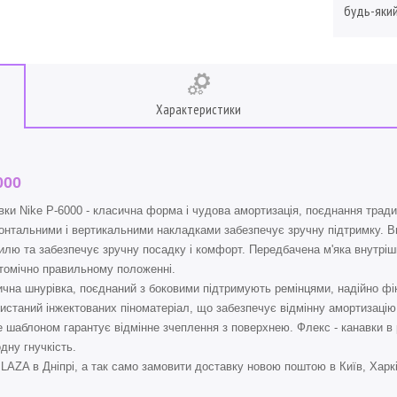
будь-який
Характеристики
000
вки Nike P-6000 - класична форма і чудова амортизація, поєднання традиці
онтальними і вертикальними накладками забезпечує зручну підтримку. Вн
илю та забезпечує зручну посадку і комфорт. Передбачена м'яка внутрішн
томічно правильному положенні.
чна шнурівка, поєднаний з боковими підтримують ремінцями, надійно фі
истаний інжектованих піноматеріал, що забезпечує відмінну амортизацію
e шаблоном гарантує відмінне зчеплення з поверхнею. Флекс - канавки 
дну гнучкість.
ZA в Дніпрі, а так само замовити доставку новою поштою в Київ, Харків