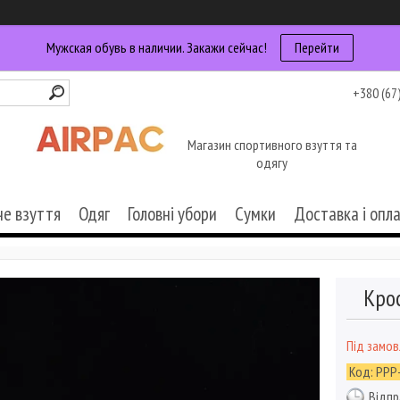
Мужская обувь в наличии. Закажи сейчас!
Перейти
+380 (67
Магазин спортивного взуття та
одягу
че взуття
Одяг
Головні убори
Сумки
Доставка і опл
Крос
Під замо
Код:
PPP
Відпр