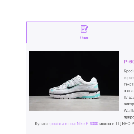
Опис
P-6
Кросі
гориз
текст
в ана
Класи
викор
Waffl
приро
Купити
кросівки жіночі Nike P-6000
можна в ТЦ NEO PLA