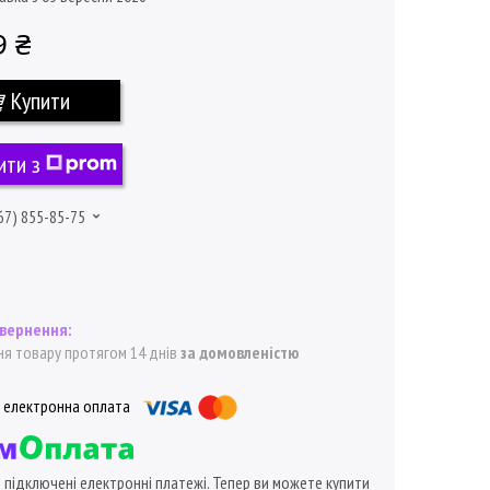
9 ₴
Купити
ити з
67) 855-85-75
я товару протягом 14 днів
за домовленістю
ї підключені електронні платежі. Тепер ви можете купити