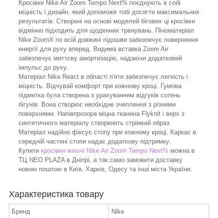
Кросівки Nike Air Zoom Tempo Next% поєднують в собі
міцність і дизайн, який допоможе тобі досягти максимальних
результатів. Створені на основі моделей бігових ці кросівки
відмінно підходить для щоденних тренувань. Піноматеріал
Nike ZoomX по всій довжині підошви забезпечує повернення
енергії для руху вперед. Видима вставка Zoom Air
забезпечує миттєву амортизацію, надаючи додатковий
імпульс до руху.
Матеріал Nike React в області п'яти забезпечує легкість і
міцність. Відчувай комфорт при кожному кроці. Гумова
підметка була створена з урахуванням відгуків сотень
бігунів. Вона створює необхідне зчеплення з різними
поверхнями. Напівпрозора міцна тканина Flyknit і верх з
синтетичного матеріалу створюють стрімкий образ.
Матеріал надійно фіксує стопу при кожному кроці. Каркас в
середній частині стопи надає додаткову підтримку.
Купити
кросівки жіночі Nike Air Zoom Tempo Next%
можна в
ТЦ NEO PLAZA в Дніпрі, а так само замовити доставку
новою поштою в Київ, Харків, Одесу та інші міста України.
Характеристика товару
Бренд
Nike