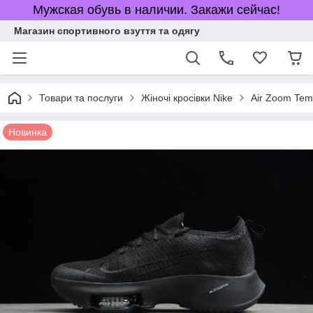
Мужская обувь в наличии. Закажи сейчас!
Магазин спортивного взуття та одягу
Товари та послуги
Жіночі кросівки Nike
Air Zoom Te
Новинка