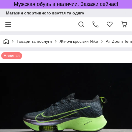
Мужская обувь в наличии. Закажи сейчас!
Магазин спортивного взуття та одягу
Товари та послуги
Жіночі кросівки Nike
Air Zoom Te
Новинка