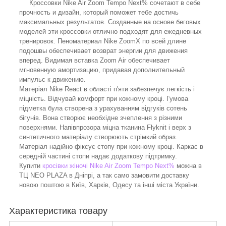
Кроссовки Nike Air Zoom Tempo Next% сочетают в себе
прочность и дизайн, который поможет тебе достичь
максимальных результатов. Созданные на основе беговых
моделей эти кроссовки отлично подходят для ежедневных
тренировок. Пеноматериал Nike ZoomX по всей длине
подошвы обеспечивает возврат энергии для движения
вперед. Видимая вставка Zoom Air обеспечивает
мгновенную амортизацию, придавая дополнительный
импульс к движению.
Матеріал Nike React в області п'яти забезпечує легкість і
міцність. Відчувай комфорт при кожному кроці. Гумова
підметка була створена з урахуванням відгуків сотень
бігунів. Вона створює необхідне зчеплення з різними
поверхнями. Напівпрозора міцна тканина Flyknit і верх з
синтетичного матеріалу створюють стрімкий образ.
Матеріал надійно фіксує стопу при кожному кроці. Каркас в
середній частині стопи надає додаткову підтримку.
Купити
кросівки жіночі Nike Air Zoom Tempo Next%
можна в
ТЦ NEO PLAZA в Дніпрі, а так само замовити доставку
новою поштою в Київ, Харків, Одесу та інші міста України.
Характеристика товару