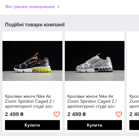
Всі умови повернення
Подібні товари компанії
Кросівки жіночі Nike Air
Кросівки жіночі Nike Air
Крос
Zoom Spiridon Caged 2 /
Zoom Spiridon Caged 2 /
Zoom
архітектурної студії azc-
архітектурної студії azc-
архі
023
022
019
2 499
2 499
2 4
₴
₴
Купити
Купити