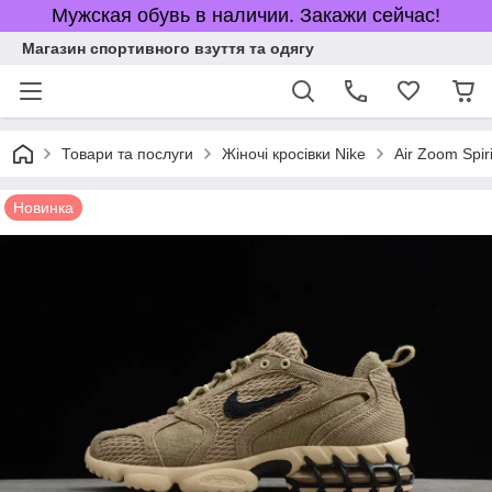
Мужская обувь в наличии. Закажи сейчас!
Магазин спортивного взуття та одягу
Товари та послуги
Жіночі кросівки Nike
Air Zoom Spi
Новинка