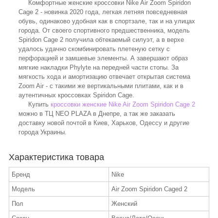
Комфортные женские кроссовки Nike Air Zoom Spiridon
Cage 2 - новинка 2020 года, легкая летняя повседневная
обувь, одинаково удобная как в спортзале, так и на улицах
города. От своего спортивного предшественника, модель
Spiridon Cage 2 получила обтекаемый силуэт, а в верхе
удалось удачно скомбинировать плетеную сетку с
перфорацией и замшевые элементы. А завершают образ
мягкие накладки Phylyte на передней части стопы. За
мягкость хода и амортизацию отвечает открытая система
Zoom Air - с такими же вертикальными плитами, как и в
аутентичных кроссовках Spiridon Cage.
Купить
кроссовки женские Nike Air Zoom Spiridon Cage 2
можно в ТЦ NEO PLAZA в Днепре, а так же заказать
доставку новой почтой в Киев, Харьков, Одессу и другие
города Украины.
Характеристика товара
Бренд
Nike
Модель
Air Zoom Spiridon Caged 2
Пол
Женский