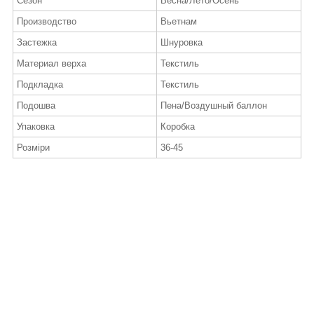
Сезон
Весна/Лето/Осень
Производство
Вьетнам
Застежка
Шнуровка
Материал верха
Текстиль
Подкладка
Текстиль
Подошва
Пена/Воздушный баллон
Упаковка
Коробка
Розміри
36-45