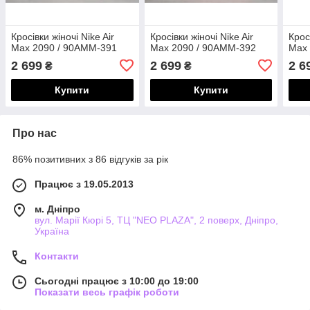
Кросівки жіночі Nike Air
Кросівки жіночі Nike Air
Крос
Max 2090 / 90AMM-391
Max 2090 / 90AMM-392
Max 
2 699
2 699
2 6
₴
₴
Купити
Купити
Про нас
86% позитивних з 86 відгуків за рік
Працює з 19.05.2013
м. Дніпро
вул. Марії Кюрі 5, ТЦ "NEO PLAZA", 2 поверх, Дніпро,
Україна
Контакти
Сьогодні працює з 10:00 до 19:00
Показати весь графік роботи