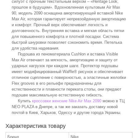
силуэт с прочным текстильным верхом – «Heritage Look,
прошлое в будущем». Вдохновленная культовым Air Max
90, модель 2090 оснащена амортизирующей вставкой Nike
Max Air, которая гарантирует непревзойденную амортизацию
и комфорт. Прочный верх обеспечивает легкость и
долговечность. Внутренняя вставка и мягкая область пятки
для повышенного комфорта и плотной посадки. Система
быстрой шнуровки позволяет сэкономить время. Петелька
для удобства надевания.
Подошва из пеноматериала Cushlon и вставка Visible
Max Air отвечают за мягкость, амортизацию и защиту от
ударных нагрузок при каждом шаге. Протектор подошвы
имеет модифицированный Waffle® рисунок и обеспечивает
отличное сцепление с поверхностью, а эластичные желобки
Flex grooves в его рельефе предназначены для
естественности и плавности переката стопы, они придают
подошве максимальную естественную гибкость.
Купить
кроссовки женские Nike Air Max 2090
можно в ТЦ
NEO PLAZA в Днепре, а так же заказать доставку новой
почтой в Киев, Харьков, Одессу и другие города Украины.
Характеристика товару
Бренд
Nike