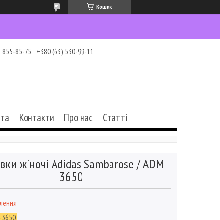
Кошик
) 855-85-75
+380 (63) 530-99-11
ата
Контакти
Про нас
Статті
вки жіночі Adidas Sambarose / ADM-
3650
влення
-3650