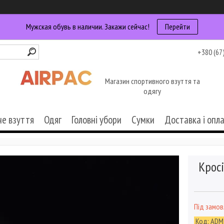
Мужская обувь в наличии. Закажи сейчас!
Перейти
+380 (67
Магазин спортивного взуття та
одягу
че взуття
Одяг
Головні убори
Сумки
Доставка і опл
Кросі
Під замо
Код:
ADM