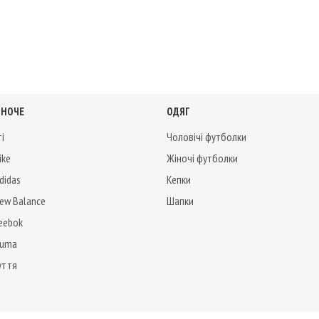
ІНОЧЕ
ОДЯГ
ті
Чоловічі футболки
ike
Жіночі футболки
didas
Кепки
New Balance
Шапки
Reebok
Puma
уття