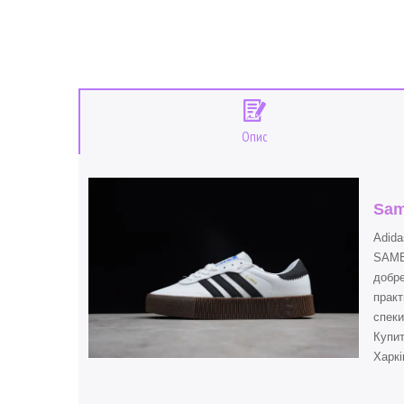
Опис
Sam
Adida
SAMBA
добре
практ
спеки
Купи
Харкі