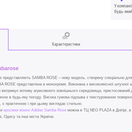
У компані
будь-який
Характеристики
barose
s представляють SAMBA ROSE – нову модель, створену спеціально для 
 ROSE представлена в монохроме. Виконана з високоякісної штучної шкі
 витримує впливу агресивного зовнішнього середовища, пристосований до
ично в будь-яку погоду. Висока гумова підошва з текстурованою поверхне
, є практичною і при цьому виглядає стильно.
ти
кросівки жіночі Adidas Samba Rose
можна в ТЦ NEO PLAZA в Дніпрі, а 
в, Одесу та інші міста України.