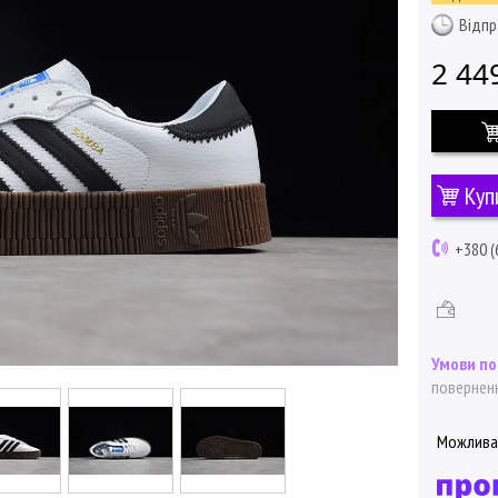
Відпр
2 44
Куп
+380 (
поверненн