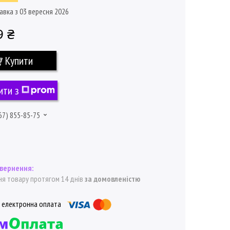
авка з 03 вересня 2026
9 ₴
Купити
ити з
67) 855-85-75
я товару протягом 14 днів
за домовленістю