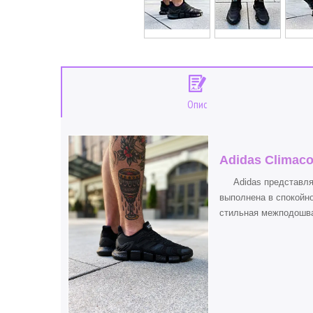
Опис
Adidas Climaco
Adidas представляют
выполнена в спокойно
стильная межподошва