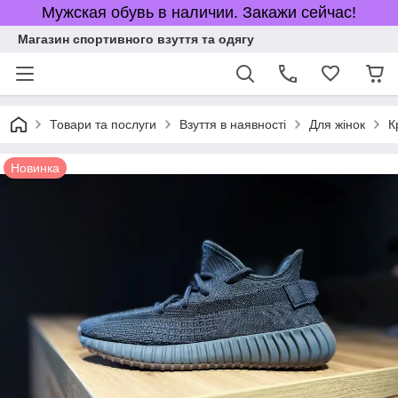
Мужская обувь в наличии. Закажи сейчас!
Магазин спортивного взуття та одягу
Товари та послуги
Взуття в наявності
Для жінок
К
Новинка