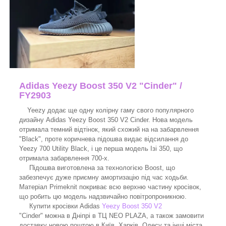
Adidas Yeezy Boost 350 V2 "Cinder" /
FY2903
Yeezy додає ще одну колірну гаму свого популярного
дизайну Adidas Yeezy Boost 350 V2 Cinder. Нова модель
отримала темний відтінок, який схожий на на забарвлення
"Black", проте коричнева підошва видає відсилання до
Yeezy 700 Utility Black, і це перша модель Ізі 350, що
отримала забарвлення 700-х.
Підошва виготовлена за технологією Boost, що
забезпечує дуже приємну амортизацію під час ходьби.
Матеріал Primeknit покриває всю верхню частину кросівок,
що робить цю модель надзвичайно повітропроникною.
Купити кросівки Adidas
Yeezy Boost 350 V2
"Cinder" можна в Дніпрі в ТЦ NEO PLAZA, а також замовити
доставку новою поштою в Київ, Харків, Одесу та інші міста