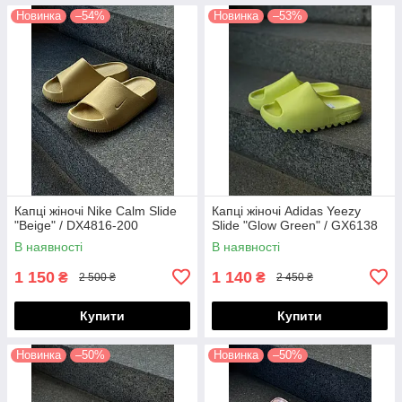
Новинка
–54%
Новинка
–53%
Капці жіночі Nike Calm Slide
Капці жіночі Adidas Yeezy
"Beige" / DX4816-200
Slide "Glow Green" / GX6138
В наявності
В наявності
1 150
1 140
₴
₴
2 500 ₴
2 450 ₴
Купити
Купити
Новинка
–50%
Новинка
–50%