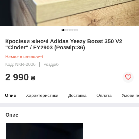
Кросівки жіночі Adidas Yeezy Boost 350 V2
"Cinder" / FY2903 (Розмір:36)
Немає в наявності
Код: NKR-2006
Роздріб
2 990
₴
Опис
Характеристики
Доставка
Оплата
Умови п
Опис