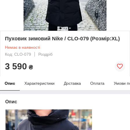
Пуховик зимовий Nike / CLO-079 (Розмір:XL)
Немає в наявності
Код: CLO-079
Роздріб
3 590
₴
Опис
Характеристики
Доставка
Оплата
Умови п
Опис