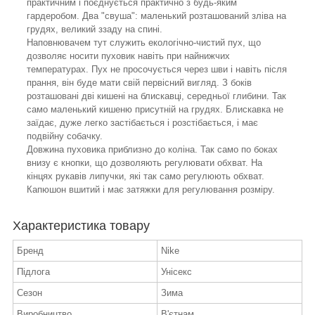
практичним і поєднується практично з будь-яким
гардеробом. Два "свуша": маленький розташований зліва на
грудях, великий ззаду на спині.
Наповнювачем тут служить екологічно-чистий пух, що
дозволяє носити пуховик навіть при найнижчих
температурах. Пух не просочується через шви і навіть після
прання, він буде мати свій первісний вигляд. З боків
розташовані дві кишені на блискавці, середньої глибини. Так
само маленький кишеню присутній на грудях. Блискавка не
заїдає, дуже легко застібається і розстібається, і має
подвійну собачку.
Довжина пуховика приблизно до коліна. Так само по боках
внизу є кнопки, що дозволяють регулювати обхват. На
кінцях рукавів липучки, які так само регулюють обхват.
Капюшон вшитий і має затяжки для регулювання розміру.
Характеристика товару
Бренд
Nike
Підлога
Унісекс
Сезон
Зима
Виробництво
В'єтнам