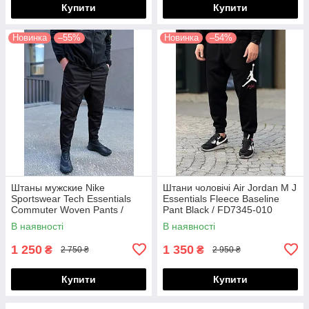
Купити
Купити
Новинка
–55%
Новинка
–54%
Штаны мужские Nike
Штани чоловічі Air Jordan M J
Sportswear Tech Essentials
Essentials Fleece Baseline
Commuter Woven Pants /
Pant Black / FD7345-010
DH4225-010
В наявності
В наявності
1 250
1 350
₴
₴
2 750 ₴
2 950 ₴
Купити
Купити