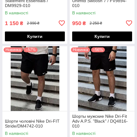
Statement Essentials /
Unlmtd Swoosh 7 / FV9894-
DM9929-010
010
(Розміри:M,L,XL,XXL)
В наявності
В наявності
1 150
950
₴
₴
2 990 ₴
2 250 ₴
Купити
Купити
Новинка
–57%
Новинка
–56%
Шорты мужские Nike Dri-Fit
Шорти чоловічі Nike Dri-FIT
Adv A.P.S. "Black" / DQ4816-
Stride/DM4742-010
010
В наявності
В наявності