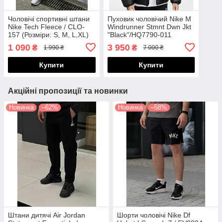
Чоловічі спортивні штани
Пуховик чоловічий Nike M
Nike Tech Fleece / CLO-
Windrunner Stmnt Dwn Jkt
157 (Розміри: S, M, L,XL)
"Black"/HQ7790-011
1 090
3 950
₴
₴
1 990 ₴
7 000 ₴
Купити
Купити
Акційні пропозиції та новинки
Новинка
–62%
Новинка
–58%
Штани дитячі Air Jordan
Шорти чоловічі Nike Df