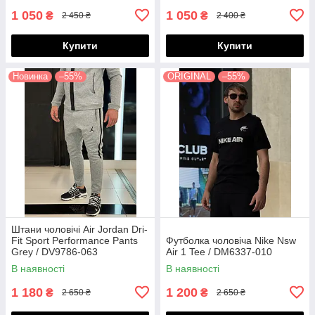
1 050
1 050
₴
₴
2 450 ₴
2 400 ₴
Купити
Купити
Новинка
–55%
ORIGINAL
–55%
Штани чоловічі Air Jordan Dri-
Fit Sport Performance Pants
Футболка чоловіча Nike Nsw
Grey / DV9786-063
Air 1 Tee / DM6337-010
В наявності
В наявності
1 180
1 200
₴
₴
2 650 ₴
2 650 ₴