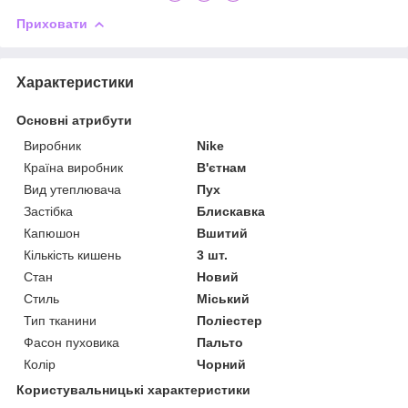
Приховати
Характеристики
Основні атрибути
Виробник
Nike
Країна виробник
В'єтнам
Вид утеплювача
Пух
Застібка
Блискавка
Капюшон
Вшитий
Кількість кишень
3 шт.
Стан
Новий
Стиль
Міський
Тип тканини
Поліестер
Фасон пуховика
Пальто
Колір
Чорний
Користувальницькі характеристики