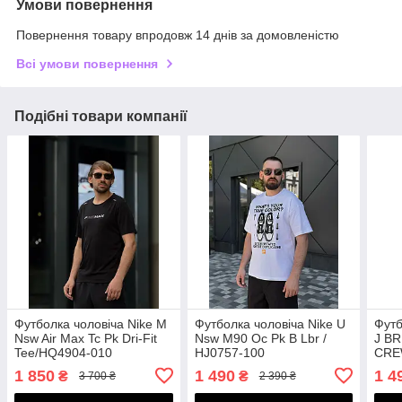
Умови повернення
Повернення товару впродовж 14 днів за домовленістю
Всі умови повернення
Подібні товари компанії
Футболка чоловіча Nike M
Футболка чоловіча Nike U
Футб
Nsw Air Max Tc Pk Dri-Fit
Nsw M90 Oc Pk B Lbr /
J B
Tee/HQ4904-010
HJ0757-100
CREW
1 850
1 490
1 4
₴
₴
3 700 ₴
2 390 ₴