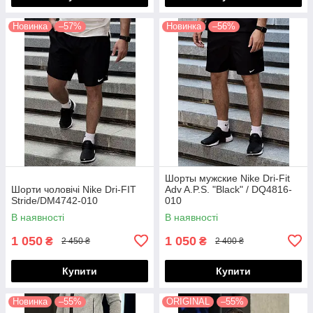
Новинка
–57%
Новинка
–56%
Шорты мужские Nike Dri-Fit
Шорти чоловічі Nike Dri-FIT
Adv A.P.S. "Black" / DQ4816-
Stride/DM4742-010
010
В наявності
В наявності
1 050
1 050
₴
₴
2 450 ₴
2 400 ₴
Купити
Купити
Новинка
–55%
ORIGINAL
–55%