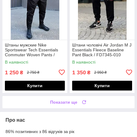
Штаны мужские Nike
Штани чоловічі Air Jordan M J
Sportswear Tech Essentials
Essentials Fleece Baseline
Commuter Woven Pants /
Pant Black / FD7345-010
DH4225-010
В наявності
В наявності
1 250
1 350
₴
₴
2 750 ₴
2 950 ₴
Купити
Купити
Показати ще
Про нас
86% позитивних з 86 відгуків за рік