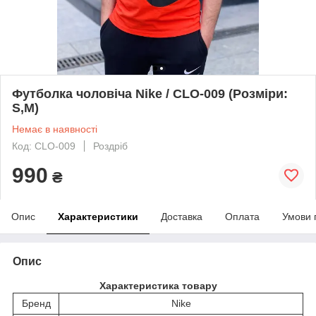
Футболка чоловіча Nike / CLO-009 (Розміри:
S,M)
Немає в наявності
Код: CLO-009
Роздріб
990
₴
Опис
Характеристики
Доставка
Оплата
Умови 
Опис
Характеристика товару
Бренд
Nike