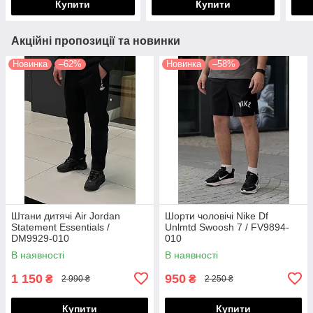
Купити
Купити
Акційні пропозиції та новинки
Новинка
–62%
Новинка
–58%
Штани дитячі Air Jordan
Шорти чоловічі Nike Df
Statement Essentials /
Unlmtd Swoosh 7 / FV9894-
DM9929-010
010
(Розміри:M,L,XL,XXL)
В наявності
В наявності
1 150
950
₴
₴
2 990 ₴
2 250 ₴
Купити
Купити