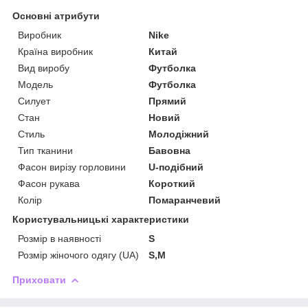
Основні атрибути
Виробник
Nike
Країна виробник
Китай
Вид виробу
Футболка
Модель
Футболка
Силует
Прямий
Стан
Новий
Стиль
Молодіжний
Тип тканини
Бавовна
Фасон вирізу горловини
U-подібний
Фасон рукава
Короткий
Колір
Помаранчевий
Користувальницькі характеристики
Розмір в наявності
S
Розмір жіночого одягу (UA)
S,M
Приховати