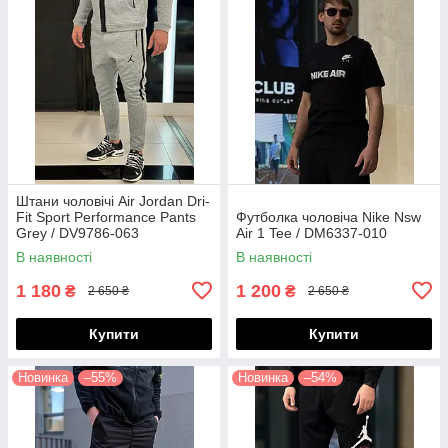
Штани чоловічі Air Jordan Dri-
Fit Sport Performance Pants
Футболка чоловіча Nike Nsw
Grey / DV9786-063
Air 1 Tee / DM6337-010
В наявності
В наявності
1 180
1 200
₴
₴
2 650 ₴
2 650 ₴
Купити
Купити
Новинка
–55%
Новинка
–54%