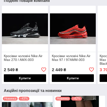
Подібні товари компанії
Кросівки чоловічі Nike Air
Кросівки чоловічі Nike Air
Крос
Max 270 / AMX-003
Max 97 / 97AMM-003
Max 
Blac
003
2 549
2 449
3 7
₴
₴
Купити
Купити
Акційні пропозиції та новинки
Новинка
–43%
Новинка
–42%