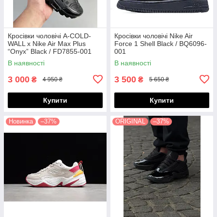
Кросівки чоловічі A-COLD-
Кросівки чоловічі Nike Air
WALL x Nike Air Max Plus
Force 1 Shell Black / BQ6096-
“Onyx” Black / FD7855-001
001
В наявності
В наявності
3 000
3 500
₴
₴
4 950 ₴
5 650 ₴
Купити
Купити
Новинка
–37%
ORIGINAL
–37%