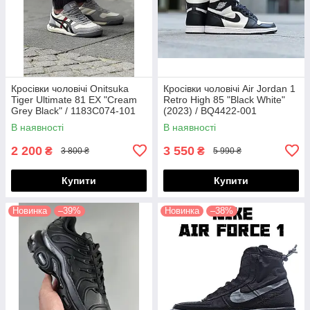
Кросівки чоловічі Onitsuka
Кросівки чоловічі Air Jordan 1
Tiger Ultimate 81 EX "Cream
Retro High 85 "Black White"
Grey Black" / 1183C074-101
(2023) / BQ4422-001
В наявності
В наявності
2 200
3 550
₴
₴
3 800 ₴
5 990 ₴
Купити
Купити
Новинка
–39%
Новинка
–38%