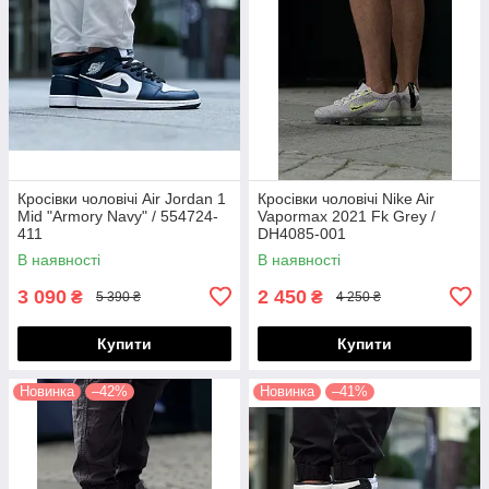
Кросівки чоловічі Air Jordan 1
Кросівки чоловічі Nike Air
Mid "Armory Navy" / 554724-
Vapormax 2021 Fk Grey /
411
DH4085-001
В наявності
В наявності
3 090
2 450
₴
₴
5 390 ₴
4 250 ₴
Купити
Купити
Новинка
–42%
Новинка
–41%