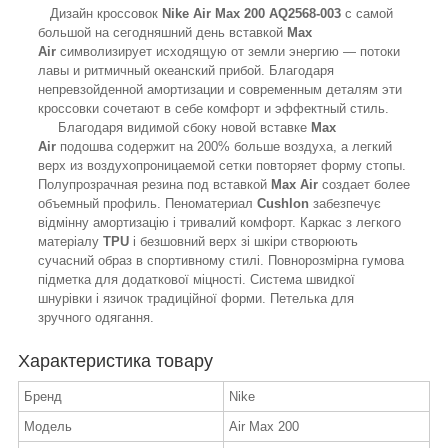
Дизайн кроссовок
Nike Air Max 200 AQ2568-003
с самой
большой на сегодняшний день вставкой
Max
Air
символизирует исходящую от земли энергию — потоки
лавы и ритмичный океанский прибой. Благодаря
непревзойденной амортизации и современным деталям эти
кроссовки сочетают в себе комфорт и эффектный стиль.
Благодаря видимой сбоку новой вставке
Max
Air
подошва содержит на 200% больше воздуха, а легкий
верх из воздухопроницаемой сетки повторяет форму стопы.
Полупрозрачная резина под вставкой
Max Air
создает более
объемный профиль. Пеноматериал
Cushlon
забезпечує
відмінну амортизацію і тривалий комфорт. Каркас з легкого
матеріалу
TPU
і безшовний верх зі шкіри створюють
сучасний образ в спортивному стилі. Повнорозмірна гумова
підметка для додаткової міцності. Система швидкої
шнурівки і язичок традиційної форми. Петелька для
зручного одягання.
Характеристика товару
Бренд
Nike
Модель
Air Max 200