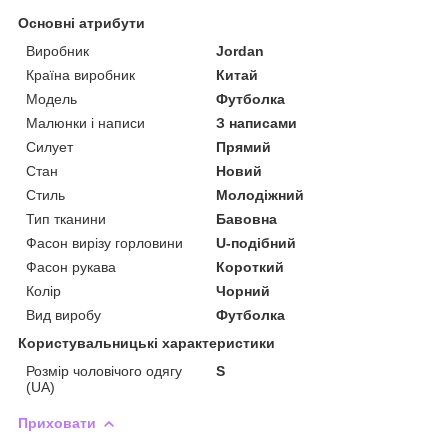
Основні атрибути
Виробник
Jordan
Країна виробник
Китай
Модель
Футболка
Малюнки і написи
З написами
Силует
Прямий
Стан
Новий
Стиль
Молодіжний
Тип тканини
Бавовна
Фасон вирізу горловини
U-подібний
Фасон рукава
Короткий
Колір
Чорний
Вид виробу
Футболка
Користувальницькі характеристики
Розмір чоловічого одягу
S
(UA)
Приховати