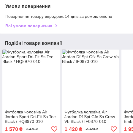
Умови повернення
Повернення товару впродовж 14 днів за домовленістю
Всі умови повернення
Подібні товари компанії
Футболка чоловіча Air
Футболка чоловіча Air
Футб
Jordan Sport Dri-Fit Ss Tee
Jordan Df Spt Gfx Ss Crew
Jord
Black / HQ8970-010
Vb Black / IF0870-010
Embr
100
1 570
1 420
1 9
₴
₴
2 470 ₴
2 320 ₴