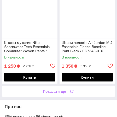
Штаны мужские Nike
Штани чоловічі Air Jordan M J
Sportswear Tech Essentials
Essentials Fleece Baseline
Commuter Woven Pants /
Pant Black / FD7345-010
DH4225-010
В наявності
В наявності
1 250
1 350
₴
₴
2 750 ₴
2 950 ₴
Купити
Купити
Показати ще
Про нас
86% позитивних з 86 відгуків за рік