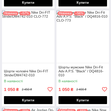
Купити
Купити
Новинка
–57%
Новинка
–56%
Шорты мужские Nike Dri-Fit
Шорти чоловічі Nike Dri-FIT
Adv A.P.S. "Black" / DQ4816-
Stride/DM4742-010
010
В наявності
В наявності
1 050
1 050
₴
₴
2 450 ₴
2 400 ₴
Купити
Купити
Новинка
–55%
ORIGINAL
–55%