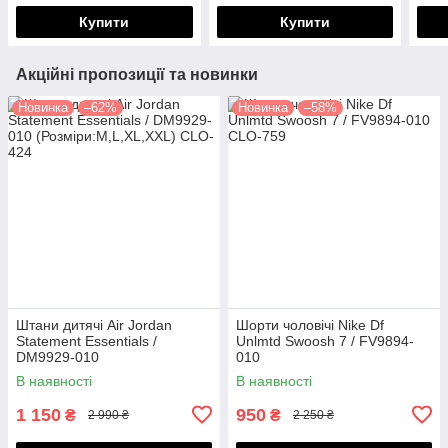
Купити
Купити
Акційні пропозиції та новинки
Новинка
–62%
Новинка
–58%
Штани дитячі Air Jordan
Шорти чоловічі Nike Df
Statement Essentials /
Unlmtd Swoosh 7 / FV9894-
DM9929-010
010
(Розміри:M,L,XL,XXL)
В наявності
В наявності
1 150
950
₴
₴
2 990 ₴
2 250 ₴