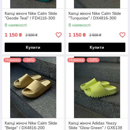
Капці жіночі Nike Calm Slide
Капці жіночі Nike Calm Slide
"Geode Teal" / FD4116-300
"Turquoise" / DX4816-300
В наявності
В наявності
1 150
1 150
₴
₴
2 500 ₴
2 500 ₴
Купити
Купити
Новинка
–54%
Новинка
–53%
Капці жіночі Nike Calm Slide
Капці жіночі Adidas Yeezy
"Beige" / DX4816-200
Slide "Glow Green" / GX6138