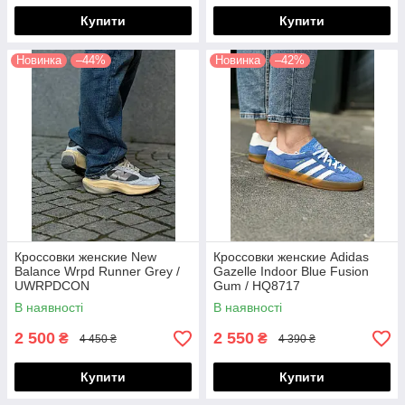
Купити
Купити
Новинка
–44%
Новинка
–42%
Кроссовки женские New
Кроссовки женские Adidas
Balance Wrpd Runner Grey /
Gazelle Indoor Blue Fusion
UWRPDCON
Gum / HQ8717
В наявності
В наявності
2 500
2 550
₴
₴
4 450 ₴
4 390 ₴
Купити
Купити