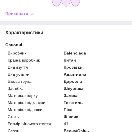
Приховати
Характеристики
Основні
Виробник
Balenciaga
Країна виробник
Китай
Вид взуття
Кросівки
Вид устілки
Адаптивна
Вікова група
Доросла
Застібка
Шнурівка
Матеріал верху
Замша
Матеріал підкладки
Текстиль
Матеріал підошви
Піна
Стать
Жіноча
Розмір жіночого взуття
41
Сезон
Весна/Осінь