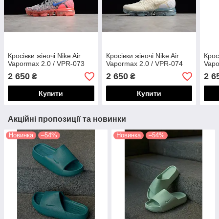
Кросівки жіночі Nike Air
Кросівки жіночі Nike Air
Крос
Vapormax 2.0 / VPR-073
Vapormax 2.0 / VPR-074
Vapo
2 650
2 650
2 6
₴
₴
Купити
Купити
Акційні пропозиції та новинки
Новинка
–54%
Новинка
–54%