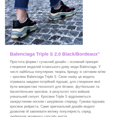
Balenciaga Triple S 2.0 Black/Bordeaux"
Простота форми і сучасний дизайн – основний принцип
створення моделей іспанського дому моди Balenciaga. У
числі найбільш популярних творінь бренду зі світовим ім'ям
– кросівки Balenciaga Triple S. Свою назву ця модель
отримала завдяки потрійний підошві, для створення якої
були використані технології для бігових, футбольних та
баскетбольних кросівок, в результаті чого вийшов
унікальний силует. Кросівки Triple S відрізняються
заокругленим носком і шнурівкою спереду. Гумова підошва
кросівок ребриста. Саме оригінальний дизайн моделі
дозволив їй завоювати велику популярність серед
любителів активного способу життя.