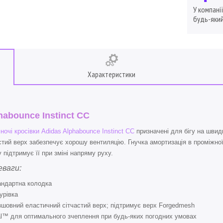
У компані
будь-який
Характеристики
habounce Instinct CC
ночі кросівки Adidas Alphabounce Instinct CC
призначені для бігу на швид
стий верх забезпечує хорошу вентиляцію. Гнучка амортизація в проміжної
 підтримує її при зміні напряму руху.
еваги:
андартна колодка
урівка
шовний еластичний сітчастий верх; підтримує верх Forgedmesh
tal™ для оптимального зчеплення при будь-яких погодних умовах