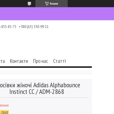
Кошик
) 855-85-75
+380 (63) 530-99-11
ата
Контакти
Про нас
Статті
осівки жіночі Adidas Alphabounce
Instinct CC / ADM-2868
влення
-2868