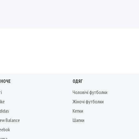
ІНОЧЕ
ОДЯГ
ті
Чоловічі футболки
ike
Жіночі футболки
didas
Кепки
New Balance
Шапки
Reebok
Puma