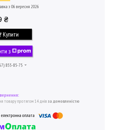
авка з 06 вересня 2026
9 ₴
Купити
ити з
67) 855-85-75
я товару протягом 14 днів
за домовленістю