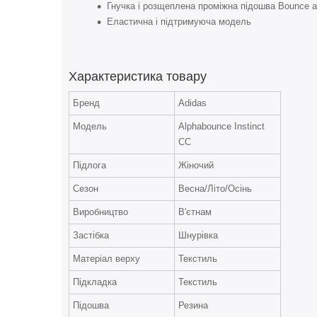
Гнучка і розщеплена проміжна підошва Bounce а
Еластична і підтримуюча модель
Характеристика товару
Бренд
Adidas
Модель
Alphabounce Instinct
CC
Підлога
Жіночий
Сезон
Весна/Літо/Осінь
Виробництво
В'єтнам
Застібка
Шнурівка
Матеріал верху
Текстиль
Підкладка
Текстиль
Підошва
Резина