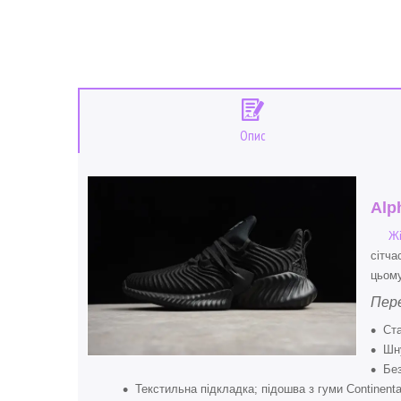
Опис
Alp
Жі
сітча
цьому
Пер
Ст
Шн
Без
Текстильна підкладка; підошва з гуми Continen