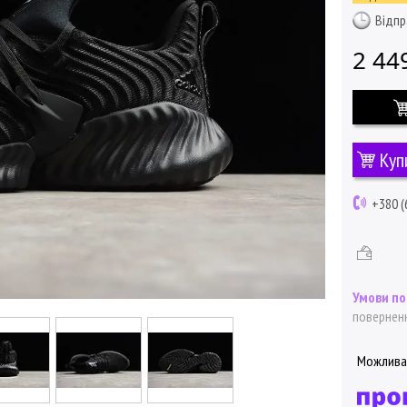
Відпр
2 44
Куп
+380 (
поверненн