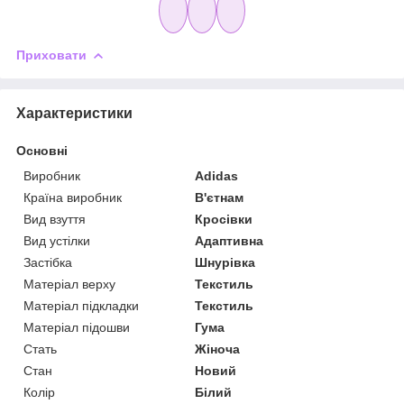
Приховати
Характеристики
Основні
Виробник
Adidas
Країна виробник
В'єтнам
Вид взуття
Кросівки
Вид устілки
Адаптивна
Застібка
Шнурівка
Матеріал верху
Текстиль
Матеріал підкладки
Текстиль
Матеріал підошви
Гума
Стать
Жіноча
Стан
Новий
Колір
Білий