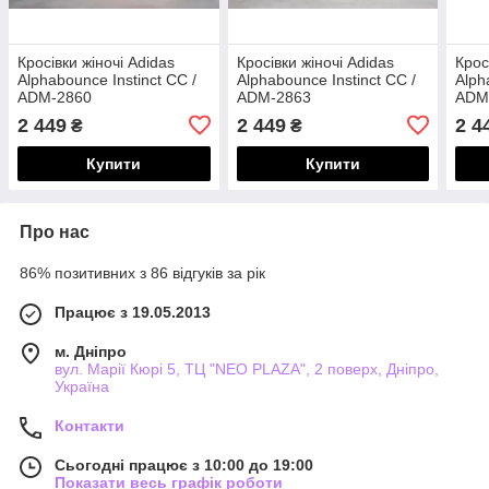
Кросівки жіночі Adidas
Кросівки жіночі Adidas
Крос
Alphabounce Instinct CC /
Alphabounce Instinct CC /
Alph
ADM-2860
ADM-2863
ADM
2 449
2 449
2 4
₴
₴
Купити
Купити
Про нас
86% позитивних з 86 відгуків за рік
Працює з 19.05.2013
м. Дніпро
вул. Марії Кюрі 5, ТЦ "NEO PLAZA", 2 поверх, Дніпро,
Україна
Контакти
Сьогодні працює з 10:00 до 19:00
Показати весь графік роботи