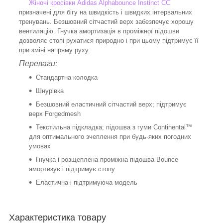
Жіночі кросівки Adidas Alphabounce Instinct CC
призначені для бігу на швидкість і швидких інтервальних
тренувань. Безшовний сітчастий верх забезпечує хорошу
вентиляцію. Гнучка амортизація в проміжної підошви
дозволяє стопі рухатися природно і при цьому підтримує її
при зміні напряму руху.
Переваги:
Стандартна колодка
Шнурівка
Безшовний еластичний сітчастий верх; підтримує
верх Forgedmesh
Текстильна підкладка; підошва з гуми Continental™
для оптимального зчеплення при будь-яких погодних
умовах
Гнучка і розщеплена проміжна підошва Bounce
амортизує і підтримує стопу
Еластична і підтримуюча модель
Характеристика товару