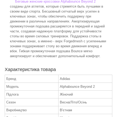
Беговые женские кроссовки Alphabounce Beyond 2
созданы для атлетов, которые стремятся быть лучшими в
своем виде спорта. Бесшовный сетчатый верх усилен в
ключевых зонах, чтобы обеспечить поддержку при
движении в различных направлениях. Амортизирующая
промежуточная подошва расширяется в передней и задней
части, создавая надежную платформу для устойчивости
стопы во время силовых тренировок. Поддержка стопы в
ключевых зонах, а именно - верх Forgedmesh с усиленными
зонами поддерживает стопу во время движения вперед и
вбок. Гибкая промежуточная подошва Bounce мягко
амортизирует и обеспечивает дополнительный комфорт.
Характеристика товара
Бренд
Adidas
Модель
Alphabounce Beyond 2
Підлога
Жіночий
Сезон
Весна/Літо/Осінь
Виробництво
В'єтнам