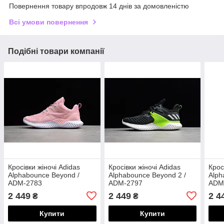
Повернення товару впродовж 14 днів за домовленістю
Всі умови повернення
Подібні товари компанії
Кросівки жіночі Adidas
Кросівки жіночі Adidas
Крос
Alphabounce Beyond /
Alphabounce Beyond 2 /
Alph
ADM-2783
ADM-2797
ADM
2 449
2 449
2 4
₴
₴
Купити
Купити