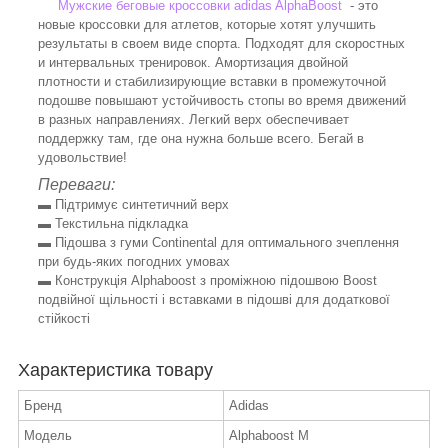
Мужские беговые кроссовки adidas AlphaBoost
- это
новые кроссовки для атлетов, которые хотят улучшить
результаты в своем виде спорта. Подходят для скоростных
и интервальных тренировок. Амортизация двойной
плотности и стабилизирующие вставки в промежуточной
подошве повышают устойчивость стопы во время движений
в разных направлениях. Легкий верх обеспечивает
поддержку там, где она нужна больше всего. Бегай в
удовольствие!
Переваги:
▬ Підтримує синтетичний верх
▬ Текстильна підкладка
▬ Підошва з гуми Continental для оптимального зчеплення
при будь-яких погодних умовах
▬ Конструкція Alphaboost з проміжною підошвою Boost
подвійної щільності і вставками в підошві для додаткової
стійкості
Характеристика товару
Бренд
Adidas
Модель
Alphaboost M