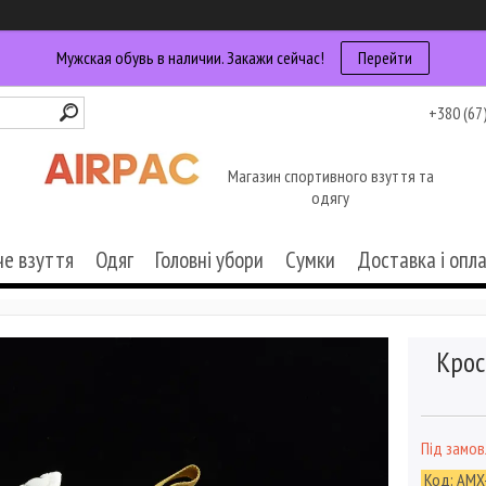
Мужская обувь в наличии. Закажи сейчас!
Перейти
+380 (67
Магазин спортивного взуття та
одягу
че взуття
Одяг
Головні убори
Сумки
Доставка і опл
Крос
Під замо
Код:
AMX