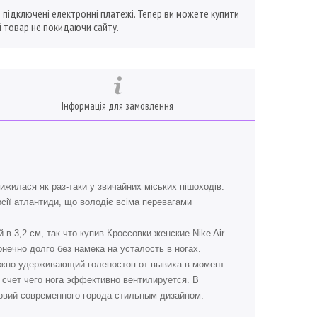
ї підключені електронні платежі. Тепер ви можете купити
 товар не покидаючи сайту.
Інформація для замовлення
рижилася як раз-таки у звичайних міських пішоходів.
рсії атлантиди, що володіє всіма перевагами
3,2 см, так что купив Кроссовки женские Nike Air
онечно долго без намека на усталость в ногах.
ежно удерживающий голеностоп от вывиха в момент
 счет чего нога эффективно вентилируется. В
ловий современного города стильным дизайном.