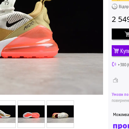
Відпр
2 54
Куп
+380 (
поверненн