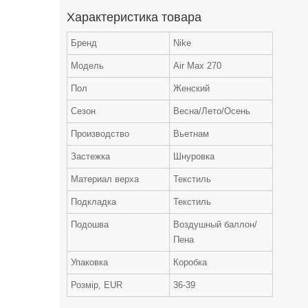
Характеристика товара
Бренд
Nike
Модель
Air Max 270
Пол
Женский
Сезон
Весна/Лето/Осень
Производство
Вьетнам
Застежка
Шнуровка
Материал верха
Текстиль
Подкладка
Текстиль
Подошва
Воздушный баллон/
Пена
Упаковка
Коробка
Розмір, EUR
36-39