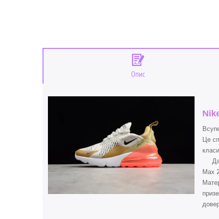
Опис
Nik
Всупе
Це сп
класи
Данна
Max 2
Матер
призе
довер