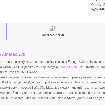
У компані
будь-який
Характеристики
e Air Max 270
реч всім розрахунками, бігова лінійка кросівок Еір від Найк найбільше п
онукало керівництво компанії до випуску
Nike Air Max 270
– цивільної ве
чних «повітряних» Найков.
я модель обладает наибольшей в истории амортизационной подушкой в 
70 – Вы получите обувь, в которой можно прыгать, бегать и ходить беск
иалом верха кроссов Найк Эйр Макс 270 служит упругий текстиль, над
мления. Вся внутренняя подкладка вместе с язычком отлично дышат, за
шении ко всему - модель Nike Air Max 270 обладает идеальным для ус