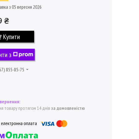
авка з 05 вересня 2026
9 ₴
Купити
ити з
67) 855-85-75
я товару протягом 14 днів
за домовленістю