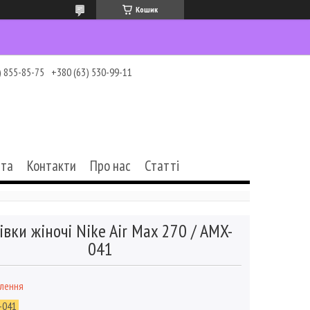
Кошик
) 855-85-75
+380 (63) 530-99-11
ата
Контакти
Про нас
Статті
івки жіночі Nike Air Max 270 / AMX-
041
влення
-041