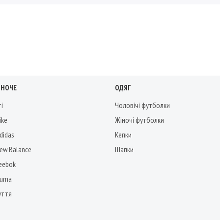
ІНОЧЕ
ОДЯГ
ті
Чоловічі футболки
ike
Жіночі футболки
didas
Кепки
New Balance
Шапки
Reebok
Puma
уття