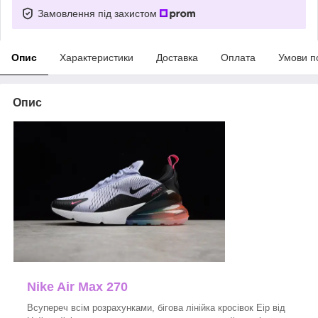
Замовлення під захистом
Опис
Характеристики
Доставка
Оплата
Умови п
Опис
Nike Air Max 270
Всупереч всім розрахунками, бігова лінійка кросівок Еір від