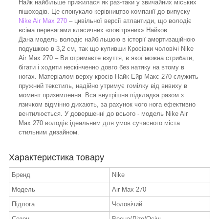
Найк найбільше прижилася як раз-таки у звичайних міських
пішоходів. Це спонукало керівництво компанії до випуску
Nike Air Max
270
– цивільної версії атлантиди, що володіє
всіма перевагами класичних «повітряних» Найков.
Дана модель володіє найбільшою в історії амортизаційною
подушкою в 3,2 см, так що купивши Кросівки чоловічі Nike
Air Max 270 – Ви отримаєте взуття, в якої можна стрибати,
бігати і ходити нескінченно довго без натяку на втому в
ногах. Матеріалом верху кросів Найк Ейр Макс 270 служить
пружний текстиль, надійно утримує гомілку від вивиху в
момент приземлення. Вся внутрішня підкладка разом з
язичком відмінно дихають, за рахунок чого нога ефективно
вентилюється. У довершенні до всього - модель Nike Air
Max 270 володіє ідеальним для умов сучасного міста
стильним дизайном.
Характеристика товару
Бренд
Nike
Модель
Air Max 270
Підлога
Чоловічий
Сезон
Весна/Літо/Осінь