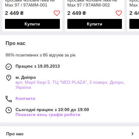
Кросівки чоловічі Nike Air
Кросівки чоловічі Nike Air
Крос
Max 97 / 97AMM-001
Max 97 / 97AMM-002
Max 
2 449
2 449
2 4
₴
₴
Купити
Купити
Про нас
86% позитивних з 86 відгуків за рік
Працює з 19.05.2013
м. Дніпро
вул. Марії Кюрі 5, ТЦ "NEO PLAZA", 2 поверх, Дніпро,
Україна
Контакти
Сьогодні працює з 10:00 до 19:00
Показати весь графік роботи
Про нас