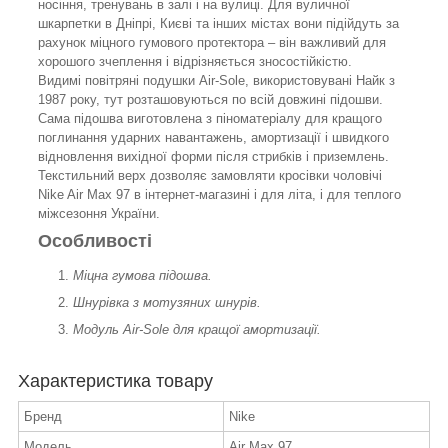
носіння, тренувань в залі і на вулиці. Для вуличної
шкарпетки в Дніпрі, Києві та інших містах вони підійдуть за
рахунок міцного гумового протектора – він важливий для
хорошого зчеплення і відрізняється зносостійкістю.
Видимі повітряні подушки Air-Sole, використовувані Найк з
1987 року, тут розташовуються по всій довжині підошви.
Сама підошва виготовлена з піноматеріалу для кращого
поглинання ударних навантажень, амортизації і швидкого
відновлення вихідної форми після стрибків і приземлень.
Текстильний верх дозволяє замовляти кросівки чоловічі
Nike Air Max 97 в інтернет-магазині і для літа, і для теплого
міжсезоння України.
Особливості
Міцна гумова підошва.
Шнурівка з мотузяних шнурів.
Модуль Air-Sole для кращої амортизації.
Характеристика товару
Бренд
Nike
Модель
Air Max 97