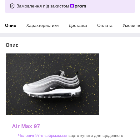
Замовлення під захистом
Опис
Характеристики
Доставка
Оплата
Умови п
Опис
Air Max 97
Чоловічі 97-е «эйрмаксы»
варто купити для щоденного