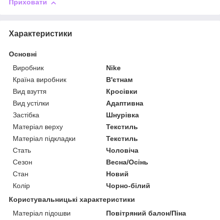
Приховати
Характеристики
Основні
Виробник
Nike
Країна виробник
В'єтнам
Вид взуття
Кросівки
Вид устілки
Адаптивна
Застібка
Шнурівка
Матеріал верху
Текстиль
Матеріал підкладки
Текстиль
Стать
Чоловіча
Сезон
Весна/Осінь
Стан
Новий
Колір
Чорно-білий
Користувальницькі характеристики
Матеріал підошви
Повітряний балон/Піна