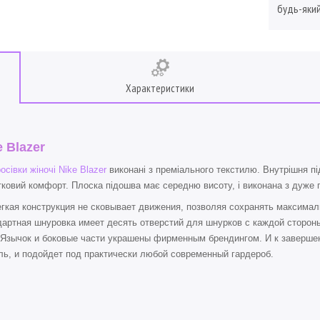
будь-який
Характеристики
e Blazer
осівки жіночі Nike Blazer
виконані з преміального текстилю. Внутрішня пі
ковий комфорт. Плоска підошва має середню висоту, і виконана з дуже г
ая конструкция не сковывает движения, позволяя сохранять максималь
артная шнуровка имеет десять отверстий для шнурков с каждой стороны
 Язычок и боковые части украшены фирменным брендингом. И к завершен
ь, и подойдет под практически любой современный гардероб.