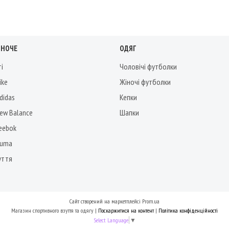
ІНОЧЕ
ОДЯГ
ті
Чоловічі футболки
ike
Жіночі футболки
didas
Кепки
New Balance
Шапки
Reebok
Puma
уття
Сайт створений на маркетплейсі
Prom.ua
Магазин спортивного взуття та одягу |
Поскаржитися на контент
|
Політика конфіденційності
Select Language
▼