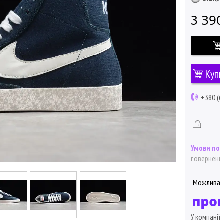
3 39
Куп
+380 (
поверненн
У компані