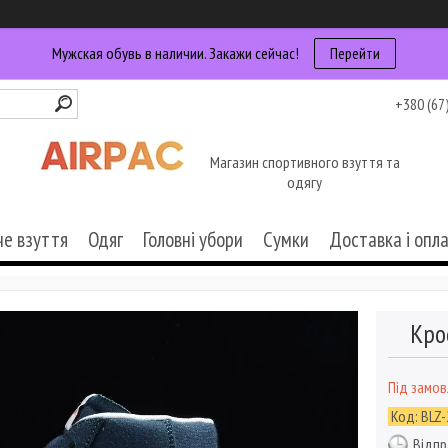
Мужская обувь в наличии. Закажи сейчас!
Перейти
+380 (67
Магазин спортивного взуття та
одягу
че взуття
Одяг
Головні убори
Сумки
Доставка і опл
Кро
Під замо
Код:
BLZ-
Відпр