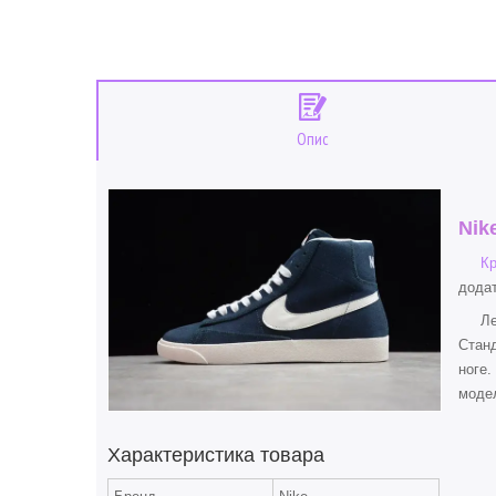
Опис
Nik
Кр
додат
Легк
Станд
ноге.
модел
Характеристика товара