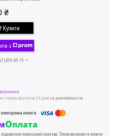
0 ₴
Купити
ити з
67) 855-85-75
я товару протягом 14 днів
за домовленістю
ї підключені електронні платежі. Тепер ви можете купити