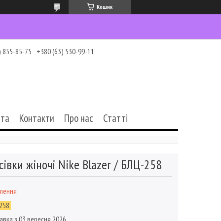
Кошик
) 855-85-75
+380 (63) 530-99-11
ата
Контакти
Про нас
Статті
сівки жіночі Nike Blazer / БЛЦ-258
влення
258
авка з 03 вересня 2026