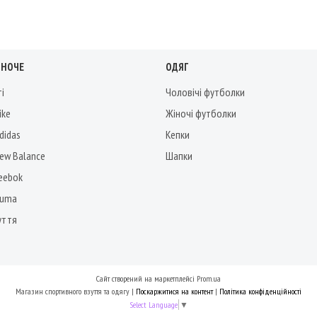
ІНОЧЕ
ОДЯГ
ті
Чоловічі футболки
ike
Жіночі футболки
didas
Кепки
New Balance
Шапки
Reebok
Puma
уття
Сайт створений на маркетплейсі
Prom.ua
Магазин спортивного взуття та одягу |
Поскаржитися на контент
|
Політика конфіденційності
Select Language
▼