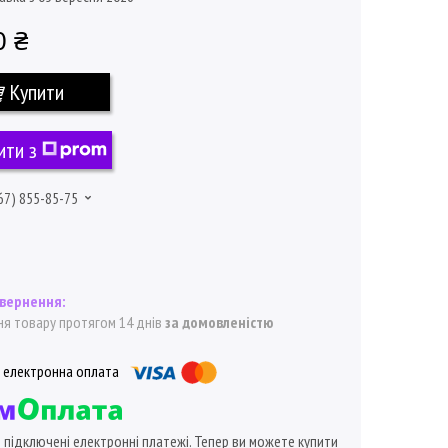
0 ₴
Купити
ити з
67) 855-85-75
я товару протягом 14 днів
за домовленістю
ї підключені електронні платежі. Тепер ви можете купити