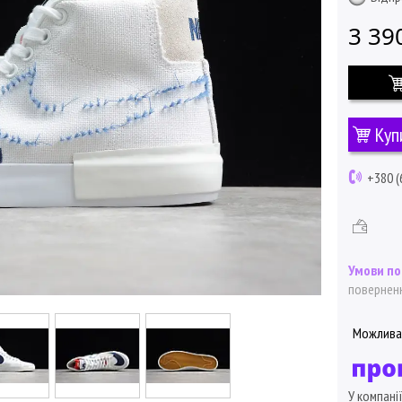
3 39
Куп
+380 (
поверненн
У компані