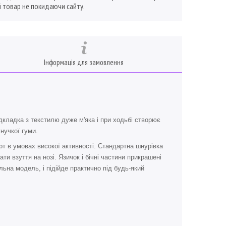
 товар не покидаючи сайту.
Інформація для замовлення
дкладка з текстилю дуже м'яка і при ходьбі створює
нучкої гуми.
т в умовах високої активності. Стандартна шнурівка
ти взуття на нозі. Язичок і бічні частини прикрашені
льна модель, і підійде практично під будь-який