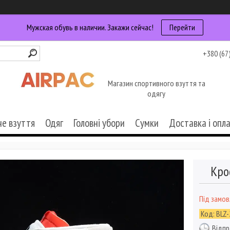
Мужская обувь в наличии. Закажи сейчас!
Перейти
+380 (67
Магазин спортивного взуття та
одягу
че взуття
Одяг
Головні убори
Сумки
Доставка і опл
Кро
Під замо
Код:
BLZ-
Відпр