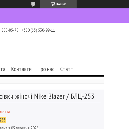
Кошик
) 855-85-75
+380 (63) 530-99-11
ата
Контакти
Про нас
Статті
сівки жіночі Nike Blazer / БЛЦ-253
влення
253
авка з 05 вересня 2026