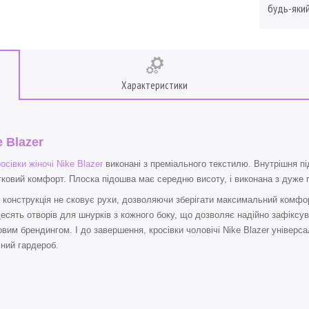
будь-який
Характеристики
e Blazer
осівки жіночі Nike Blazer
виконані з преміального текстилю. Внутрішня пі
ковий комфорт. Плоска підошва має середню висоту, і виконана з дуже г
 конструкція не сковує рухи, дозволяючи зберігати максимальний комфор
есять отворів для шнурків з кожного боку, що дозволяє надійно зафіксува
вим брендингом. І до завершення, кросівки чоловічі Nike Blazer універса
ний гардероб.