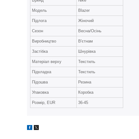
Бренд
Nike
Модель
Blazer
Підлога
Жіночий
Сезон
Весна/Осінь
Виробництво
В'єтнам
Застібка
Шнурівка
Матеріал верху
Текстиль
Підкладка
Текстиль
Підошва
Резина
Упаковка
Коробка
Розмір, EUR
36-45