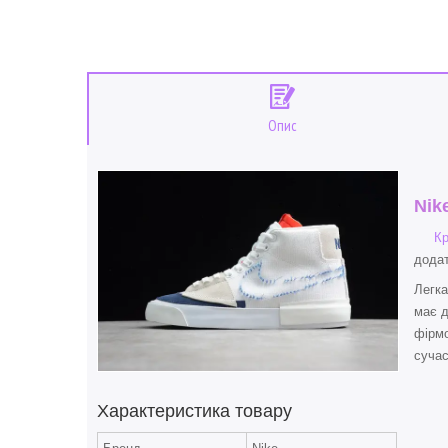
Опис
Nik
Кр
додат
Легка
має д
фірмо
сучас
Характеристика товару