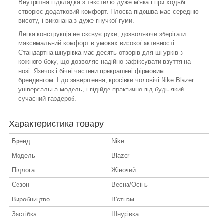
Внутрішня підкладка з текстилю дуже м'яка і при ходьбі
створює додатковий комфорт. Плоска підошва має середню
висоту, і виконана з дуже гнучкої гуми.
Легка конструкція не сковує рухи, дозволяючи зберігати
максимальний комфорт в умовах високої активності.
Стандартна шнурівка має десять отворів для шнурків з
кожного боку, що дозволяє надійно зафіксувати взуття на
нозі. Язичок і бічні частини прикрашені фірмовим
брендингом. І до завершення, кросівки чоловічі Nike Blazer
універсальна модель, і підійде практично під будь-який
сучасний гардероб.
Характеристика товару
Бренд
Nike
Модель
Blazer
Підлога
Жіночий
Сезон
Весна/Осінь
Виробництво
В'єтнам
Застібка
Шнурівка