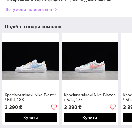
Повернення товару впродовж 14 днів за домовленістю
Всі умови повернення
Подібні товари компанії
Кросівки жіночі Nike Blazer
Кросівки жіночі Nike Blazer
Крос
/ БЛЦ-133
/ БЛЦ-134
/ БЛ
3 390
3 390
3 3
₴
₴
Купити
Купити