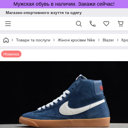
Мужская обувь в наличии. Закажи сейчас!
Магазин спортивного взуття та одягу
Товари та послуги
Жіночі кросівки Nike
Blazer
Кро
Новинка