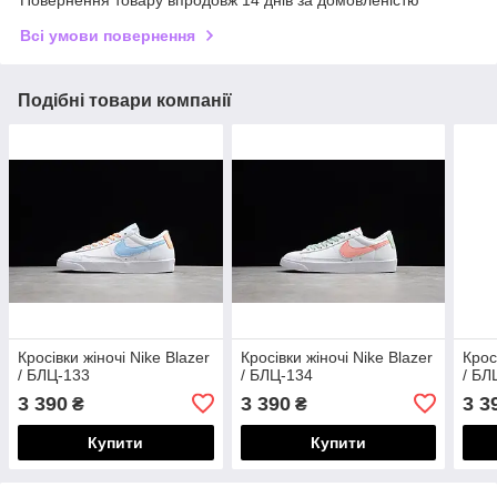
Повернення товару впродовж 14 днів за домовленістю
Всі умови повернення
Подібні товари компанії
Кросівки жіночі Nike Blazer
Кросівки жіночі Nike Blazer
Крос
/ БЛЦ-133
/ БЛЦ-134
/ БЛ
3 390
3 390
3 3
₴
₴
Купити
Купити