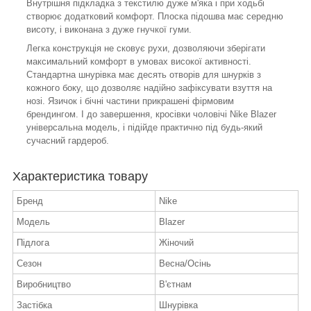
Внутрішня підкладка з текстилю дуже м'яка і при ходьбі
створює додатковий комфорт. Плоска підошва має середню
висоту, і виконана з дуже гнучкої гуми.
Легка конструкція не сковує рухи, дозволяючи зберігати
максимальний комфорт в умовах високої активності.
Стандартна шнурівка має десять отворів для шнурків з
кожного боку, що дозволяє надійно зафіксувати взуття на
нозі. Язичок і бічні частини прикрашені фірмовим
брендингом. І до завершення, кросівки чоловічі Nike Blazer
універсальна модель, і підійде практично під будь-який
сучасний гардероб.
Характеристика товару
Бренд
Nike
Модель
Blazer
Підлога
Жіночий
Сезон
Весна/Осінь
Виробництво
В'єтнам
Застібка
Шнурівка