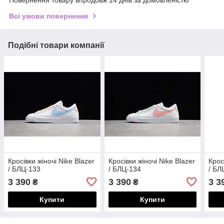
Повернення товару впродовж 14 днів за домовленістю
Всі умови повернення
Подібні товари компанії
Кросівки жіночі Nike Blazer
Кросівки жіночі Nike Blazer
Крос
/ БЛЦ-133
/ БЛЦ-134
/ БЛ
3 390
3 390
3 3
₴
₴
Купити
Купити