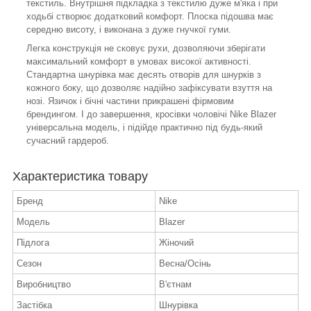
текстиль. Внутрішня підкладка з текстилю дуже м'яка і при
ходьбі створює додатковий комфорт. Плоска підошва має
середню висоту, і виконана з дуже гнучкої гуми.
Легка конструкція не сковує рухи, дозволяючи зберігати
максимальний комфорт в умовах високої активності.
Стандартна шнурівка має десять отворів для шнурків з
кожного боку, що дозволяє надійно зафіксувати взуття на
нозі. Язичок і бічні частини прикрашені фірмовим
брендингом. І до завершення, кросівки чоловічі Nike Blazer
універсальна модель, і підійде практично під будь-який
сучасний гардероб.
Характеристика товару
Бренд
Nike
Модель
Blazer
Підлога
Жіночий
Сезон
Весна/Осінь
Виробництво
В'єтнам
Застібка
Шнурівка