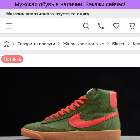
Мужская обувь в наличии. Закажи сейчас!
Магазин спортивного взуття та одягу
Товари та послуги
Жіночі кросівки Nike
Blazer
Кро
Новинка