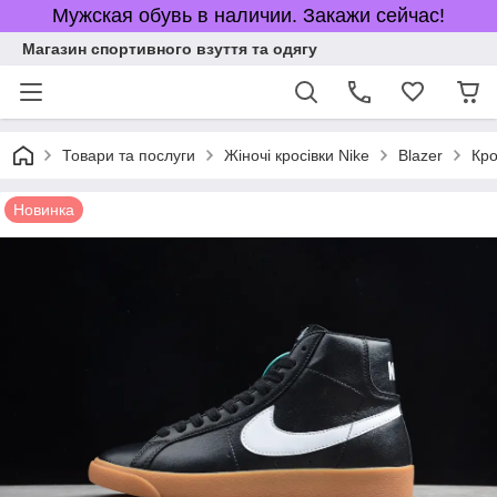
Мужская обувь в наличии. Закажи сейчас!
Магазин спортивного взуття та одягу
Товари та послуги
Жіночі кросівки Nike
Blazer
Кро
Новинка