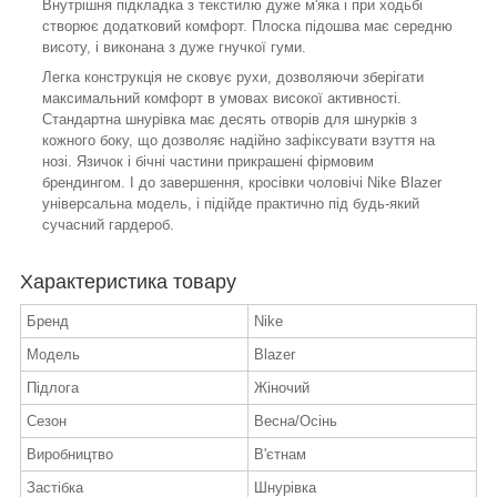
Внутрішня підкладка з текстилю дуже м'яка і при ходьбі
створює додатковий комфорт. Плоска підошва має середню
висоту, і виконана з дуже гнучкої гуми.
Легка конструкція не сковує рухи, дозволяючи зберігати
максимальний комфорт в умовах високої активності.
Стандартна шнурівка має десять отворів для шнурків з
кожного боку, що дозволяє надійно зафіксувати взуття на
нозі. Язичок і бічні частини прикрашені фірмовим
брендингом. І до завершення, кросівки чоловічі Nike Blazer
універсальна модель, і підійде практично під будь-який
сучасний гардероб.
Характеристика товару
Бренд
Nike
Модель
Blazer
Підлога
Жіночий
Сезон
Весна/Осінь
Виробництво
В'єтнам
Застібка
Шнурівка