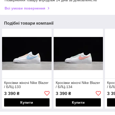
Повернення товару впродовж 14 днів за домовленістю
Всі умови повернення
Подібні товари компанії
Кросівки жіночі Nike Blazer
Кросівки жіночі Nike Blazer
Крос
/ БЛЦ-133
/ БЛЦ-134
/ БЛ
3 390
3 390
3 3
₴
₴
Купити
Купити