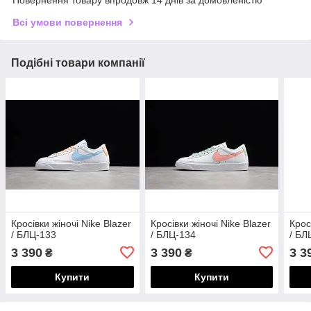
Повернення товару впродовж 14 днів за домовленістю
Всі умови повернення
Подібні товари компанії
Кросівки жіночі Nike Blazer
Кросівки жіночі Nike Blazer
Крос
/ БЛЦ-133
/ БЛЦ-134
/ БЛ
3 390
3 390
3 3
₴
₴
Купити
Купити