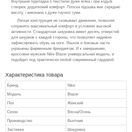
Внутрішня підкладка з текстилю дуже м'яка і при ходьбі
створює додатковий комфорт. Плоска підошва має середню
висоту, і виконана з дуже гнучкої гуми.
Легкая конструкция не сковывает движения, позволяя
сохранять максимальный комфорт в условиях высокой
активности. Стандартная шнуровка имеет десять отверстий
для шнурков с каждой стороны, что позволяет надежно
зафиксировать обувь на ноге. Язычок и боковые части
украшены фирменным брендингом. И к завершению,
кроссовки мужские Nike Blazer универсальная модель, и
подойдет под практически любой современный гардероб.
Характеристика товара
Бренд
Nike
Модель
Blazer
Пол
Женский
Сезон
Весна/Осень
Производство
Вьетнам
Застежка
Шнуровка