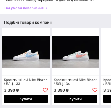
Повернення товару впродовж 14 днів за домовленістю
Всі умови повернення
Подібні товари компанії
Кросівки жіночі Nike Blazer
Кросівки жіночі Nike Blazer
Крос
/ БЛЦ-133
/ БЛЦ-134
/ БЛ
3 390
3 390
3 3
₴
₴
Купити
Купити