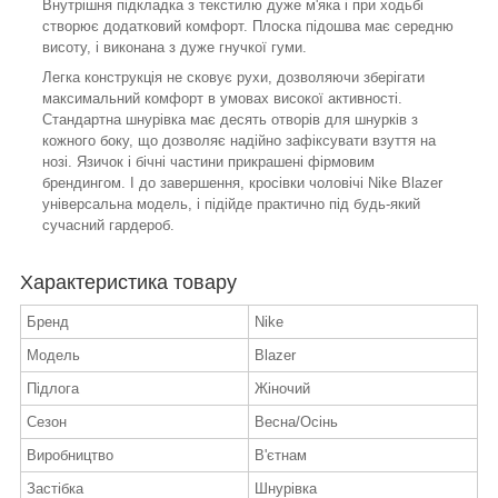
Внутрішня підкладка з текстилю дуже м'яка і при ходьбі
створює додатковий комфорт. Плоска підошва має середню
висоту, і виконана з дуже гнучкої гуми.
Легка конструкція не сковує рухи, дозволяючи зберігати
максимальний комфорт в умовах високої активності.
Стандартна шнурівка має десять отворів для шнурків з
кожного боку, що дозволяє надійно зафіксувати взуття на
нозі. Язичок і бічні частини прикрашені фірмовим
брендингом. І до завершення, кросівки чоловічі Nike Blazer
універсальна модель, і підійде практично під будь-який
сучасний гардероб.
Характеристика товару
Бренд
Nike
Модель
Blazer
Підлога
Жіночий
Сезон
Весна/Осінь
Виробництво
В'єтнам
Застібка
Шнурівка