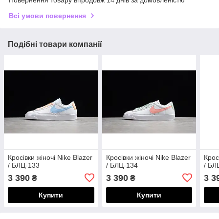
Повернення товару впродовж 14 днів за домовленістю
Всі умови повернення
Подібні товари компанії
Кросівки жіночі Nike Blazer
Кросівки жіночі Nike Blazer
Крос
/ БЛЦ-133
/ БЛЦ-134
/ БЛ
3 390
3 390
3 3
₴
₴
Купити
Купити