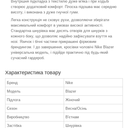
Внутрішня підкладка з текстилю дуже м'яка і при ходьбі
створює додатковий комфорт. Плоска підошва має середню
висоту, і виконана з дуже гнучкої гуми.
Легка конструкція не сковує рухи, дозволяючи зберігати
максимальний комфорт в умовах високої активності.
Стандартна шнурівка має десять отворів для шнурків з
кожного боку, що дозволяє надійно зафіксувати взуття на
нозі. Язичок і бічні частини прикрашені фірмовим
брендингом. І до завершення, кросівки чоловічі Nike Blazer
універсальна модель, і підійде практично під будь-який
сучасний гардероб.
Характеристика товару
Бренд
Nike
Модель
Blazer
Підлога
Жіночий
Сезон
Весна/Осінь
Виробництво
В'єтнам
Застібка
Шнурівка