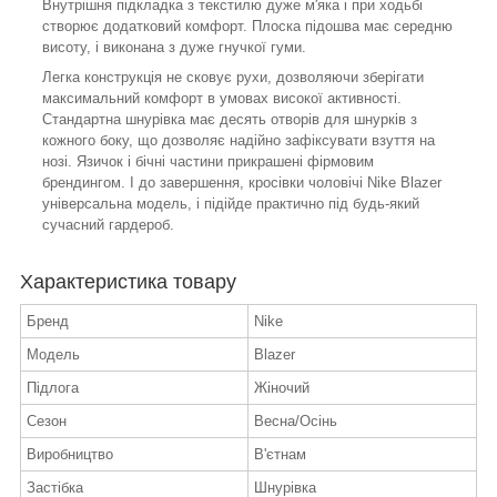
Внутрішня підкладка з текстилю дуже м'яка і при ходьбі
створює додатковий комфорт. Плоска підошва має середню
висоту, і виконана з дуже гнучкої гуми.
Легка конструкція не сковує рухи, дозволяючи зберігати
максимальний комфорт в умовах високої активності.
Стандартна шнурівка має десять отворів для шнурків з
кожного боку, що дозволяє надійно зафіксувати взуття на
нозі. Язичок і бічні частини прикрашені фірмовим
брендингом. І до завершення, кросівки чоловічі Nike Blazer
універсальна модель, і підійде практично під будь-який
сучасний гардероб.
Характеристика товару
Бренд
Nike
Модель
Blazer
Підлога
Жіночий
Сезон
Весна/Осінь
Виробництво
В'єтнам
Застібка
Шнурівка