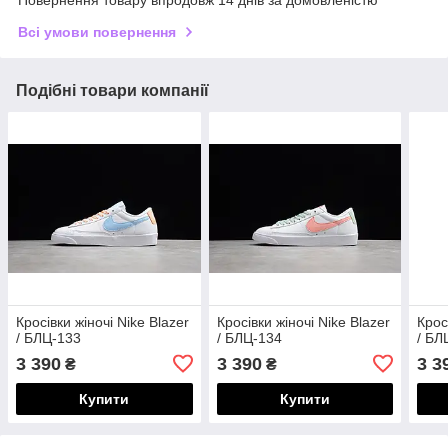
Повернення товару впродовж 14 днів за домовленістю
Всі умови повернення
Подібні товари компанії
Кросівки жіночі Nike Blazer
Кросівки жіночі Nike Blazer
Крос
/ БЛЦ-133
/ БЛЦ-134
/ БЛ
3 390
3 390
3 3
₴
₴
Купити
Купити