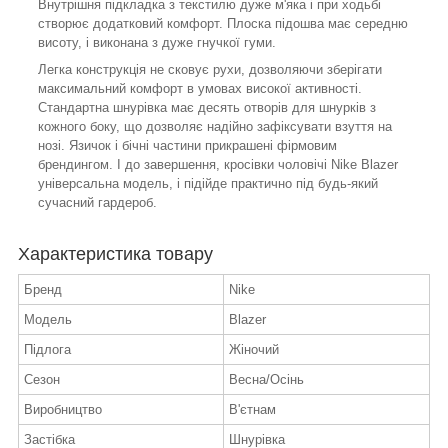
Внутрішня підкладка з текстилю дуже м'яка і при ходьбі
створює додатковий комфорт. Плоска підошва має середню
висоту, і виконана з дуже гнучкої гуми.
Легка конструкція не сковує рухи, дозволяючи зберігати
максимальний комфорт в умовах високої активності.
Стандартна шнурівка має десять отворів для шнурків з
кожного боку, що дозволяє надійно зафіксувати взуття на
нозі. Язичок і бічні частини прикрашені фірмовим
брендингом. І до завершення, кросівки чоловічі Nike Blazer
універсальна модель, і підійде практично під будь-який
сучасний гардероб.
Характеристика товару
Бренд
Nike
Модель
Blazer
Підлога
Жіночий
Сезон
Весна/Осінь
Виробництво
В'єтнам
Застібка
Шнурівка