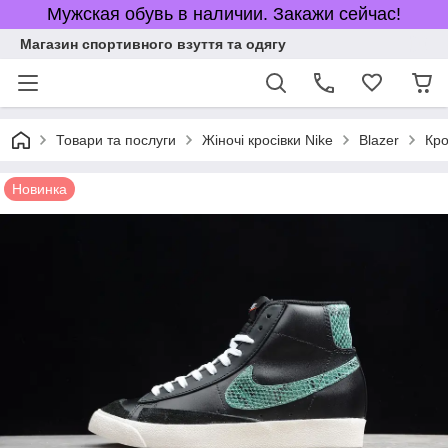
Мужская обувь в наличии. Закажи сейчас!
Магазин спортивного взуття та одягу
Товари та послуги
Жіночі кросівки Nike
Blazer
Кро
Новинка