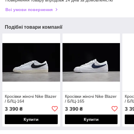
Повернення товару впродовж 14 днів за домовленістю
Всі умови повернення
Подібні товари компанії
Кросівки жіночі Nike Blazer
Кросівки жіночі Nike Blazer
Крос
/ БЛЦ-164
/ БЛЦ-165
/ БЛ
3 390
3 390
3 3
₴
₴
Купити
Купити