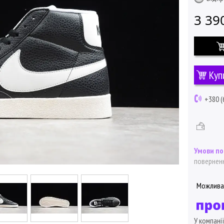
3 39
Куп
+380 (
поверненн
У компані