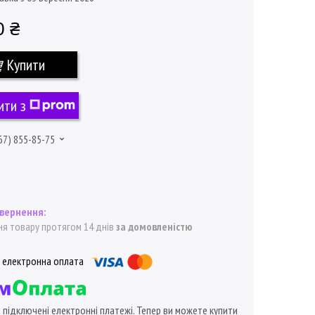
0 ₴
Купити
ити з
67) 855-85-75
я товару протягом 14 днів
за домовленістю
ї підключені електронні платежі. Тепер ви можете купити