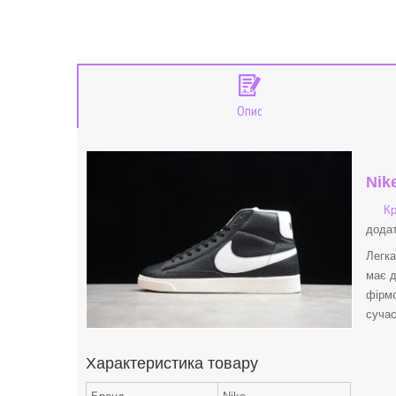
Опис
Nik
Кр
додат
Легка
має д
фірмо
сучас
Характеристика товару