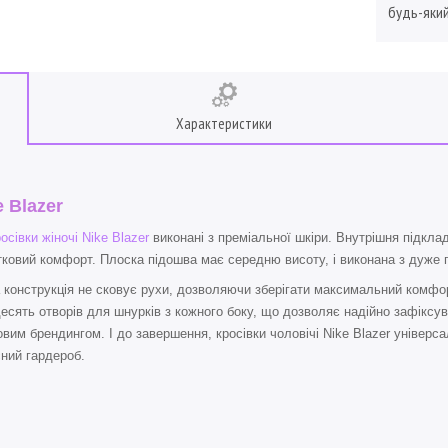
будь-який
Характеристики
e Blazer
осівки жіночі Nike Blazer
виконані з преміальної шкіри. Внутрішня підклад
ковий комфорт. Плоска підошва має середню висоту, і виконана з дуже г
 конструкція не сковує рухи, дозволяючи зберігати максимальний комфор
есять отворів для шнурків з кожного боку, що дозволяє надійно зафіксува
вим брендингом. І до завершення, кросівки чоловічі Nike Blazer універса
ний гардероб.