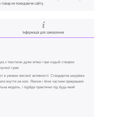
 товар не покидаючи сайту.
Інформація для замовлення
ка з текстилю дуже м'яка і при ходьбі створює
нучкої гуми.
т в умовах високої активності. Стандартна шнурівка
ти взуття на нозі. Язичок і бічні частини прикрашені
льна модель, і підійде практично під будь-який