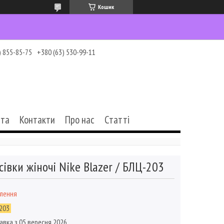
Кошик
) 855-85-75
+380 (63) 530-99-11
ата
Контакти
Про нас
Статті
сівки жіночі Nike Blazer / БЛЦ-203
влення
203
авка з 05 вересня 2026