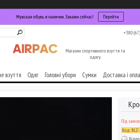
Мужская обувь в наличии. Закажи сейчас!
Перейти
+380 (67
Магазин спортивного взуття та
одягу
че взуття
Одяг
Головні убори
Сумки
Доставка і опл
Кро
Під замо
Код:
BLZ-
Відпр